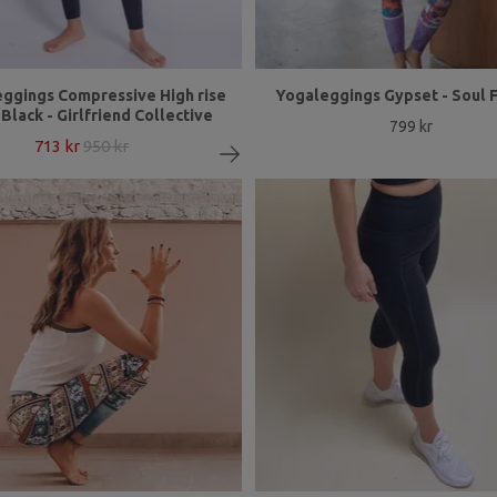
eggings Compressive High rise
Yogaleggings Gypset - Soul 
Black - Girlfriend Collective
799 kr
713 kr
950 kr