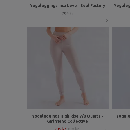
Yogaleggings Inca Love - Soul Factory
Yogaleg
799 kr
Yogaleggings High Rise 7/8 Quartz -
Yogale
Girlfriend Collective
285 kr
380 kr