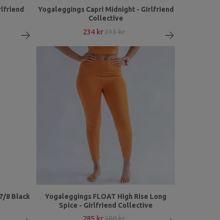
rlfriend
Yogaleggings Capri Midnight - Girlfriend
Collective
234 kr
313 kr
7/8 Black
Yogaleggings FLOAT High Rise Long
Spice - Girlfriend Collective
285 kr
380 kr