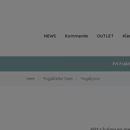
NEWS
Kommande
OUTLET
Klä
Fri frak
Hem
/
Yogakläder Dam
/
Yogabyxor
Hitta balansen me