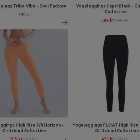
gings Tribe Vibe - Soul Factory
Yogaleggings Capri Black - Gi
Collective
799 kr
599 kr
799 kr
ggings High Rise 7/8 Horizon -
Yogaleggings FLOAT High Rise 
Girlfriend Collective
- Girlfriend Collective
285 kr
380 kr
475 kr
950 kr