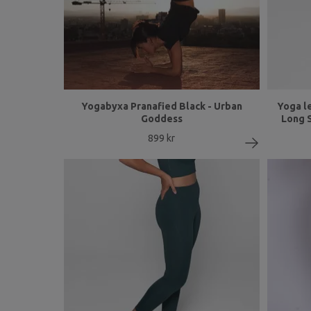
Yogabyxa Pranafied Black - Urban
Yoga l
Goddess
Long S
899 kr