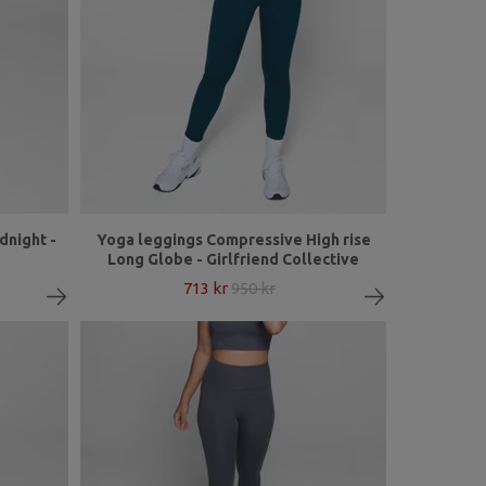
dnight -
Yoga leggings Compressive High rise
Long Globe - Girlfriend Collective
713 kr
950 kr