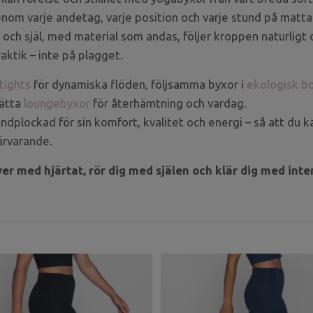
genom varje andetag, varje position och varje stund på matta
och själ, med material som andas, följer kroppen naturligt 
aktik – inte på plagget.
tights
för dynamiska flöden, följsamma byxor i
ekologisk b
lätta
loungebyxor
för återhämtning och vardag.
ndplockad för sin komfort, kvalitet och energi – så att du 
ärvarande.
ver med hjärtat, rör dig med själen och klär dig med inte