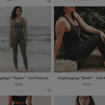
gings ''Thyme'' - Soul Factory
Yogaleggings ''Black'' - Soul
750 kr
750 kr