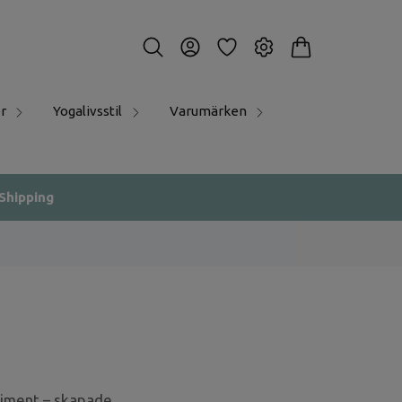
r
Yogalivsstil
Varumärken
 Shipping
rtiment – skapade