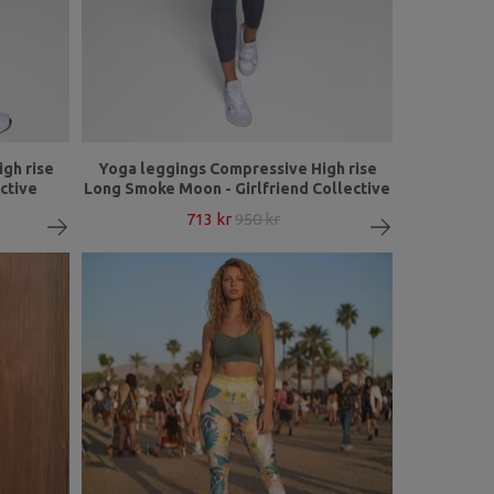
gh rise
Yoga leggings Compressive High rise
ective
Long Smoke Moon - Girlfriend Collective
713 kr
950 kr