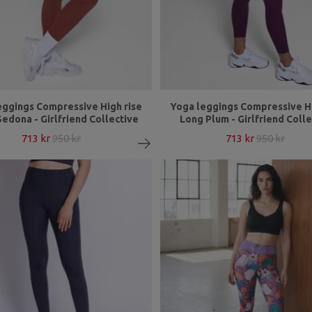
eggings Compressive High rise
Yoga leggings Compressive Hi
edona - Girlfriend Collective
Long Plum - Girlfriend Coll
713 kr
950 kr
713 kr
950 kr