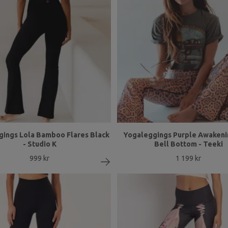
ings Lola Bamboo Flares Black
Yogaleggings Purple Awakeni
- Studio K
Bell Bottom - Teeki
999 kr
1 199 kr