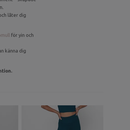
n.
och låter dig
omull
för yin och
kan känna dig
ntion.