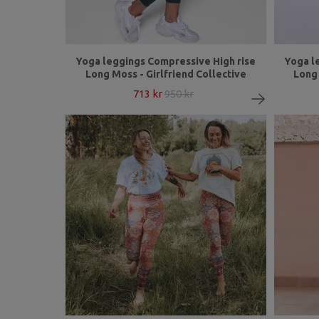
Yoga leggings Compressive High rise
Yoga l
Long Moss - Girlfriend Collective
Long 
713 kr
950 kr