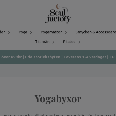
der
Yoga
Yogamattor
Smycken & Accessoare
Till män
Pilates
t över 699kr | Fria storleksbyten | Leverans 1-4 vardagar | EU
Yogabyxor
llan rörelse och stillhet med yogabyxor från vårt breda so