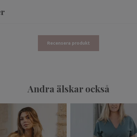
er
Recensera produkt
Andra älskar också