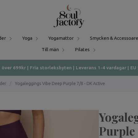
der
Yoga
Yogamattor
Smycken & Accessoare
Till män
Pilates
t över 699kr | Fria storleksbyten | Leverans 1-4 vardagar | EU
äder
/
Yogaleggings Vibe Deep Purple 7/8 - DK Active
Yogale
Purple 