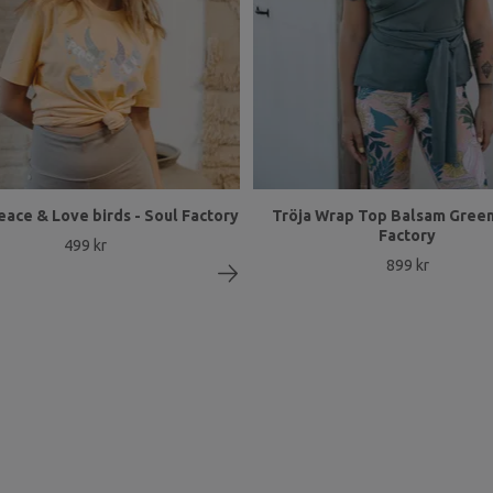
eace & Love birds - Soul Factory
Tröja Wrap Top Balsam Green
Factory
499 kr
899 kr