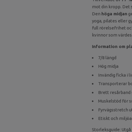
mot din kropp. Det s
Den
höga midjan
ge
yoga, pilates eller
full rörelsefrihet 
kvinnor som värdesät
Information om pl
7/8 längd
Hög midja
Invändig ficka i 
Transporterar bo
Brett resårband 
Muskelstöd för 
Fyrvägsstretch u
Etiskt och miljöa
Storleksguide: Utgå