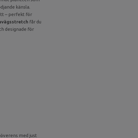
ödjande känsla.
tt – perfekt för
a­vägsstretch
får du
h designade för
 överens med just