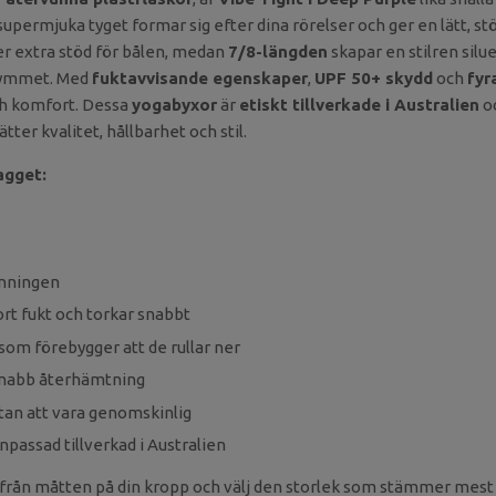
upermjuka tyget formar sig efter dina rörelser och ger en lätt, st
r extra stöd för bålen, medan
7/8-längden
skapar en stilren silue
 gymmet. Med
fuktavvisande egenskaper
,
UPF 50+ skydd
och
fyr
och komfort. Dessa
yogabyxor
är
etiskt tillverkade i Australien
oc
ter kvalitet, hållbarhet och stil.
agget:
linningen
rt fukt och torkar snabbt
som förebygger att de rullar ner
snabb återhämtning
tan att vara genomskinlig
npassad tillverkad i Australien
 från måtten på din kropp och välj den storlek som stämmer mest