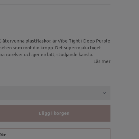
% återvunna plastflaskor, är Vibe Tight i Deep Purple
laneten som mot din kropp. Det supermjuka tyget
na rörelser och ger en lätt, stödjande känsla.
Läs mer
Lägg i korgen
99kr