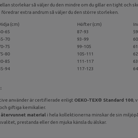
ellan storlekar så väljer du den mindre om du gillar en tight och s
e föredrar extra andrum så väljer du den större storleken.
Midja (cm)
Höfter (cm)
In
60-65
87-93
59
65-70
93-99
60
70-75
99-105
61
75-80
105-111
62
80-85
111-117
63
85-94
117-123
64
:
ve använder är certifierade enligt
OEKO-TEX® Standard 100
, 
 och giftiga kemikalier.
a
återvunnet material
i hela kollektionerna minskar de sin miljöp
litet, prestanda eller den mjuka känsla du älskar.