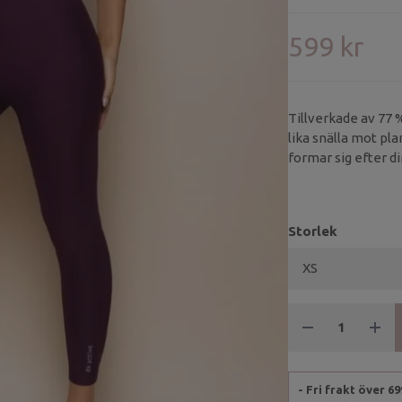
599 kr
Tillverkade av 77 
lika snälla mot p
formar sig efter di
Storlek
- Fri frakt över 6