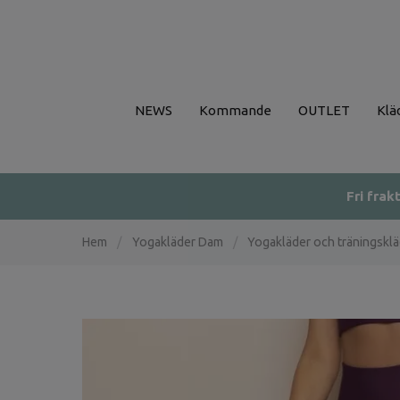
NEWS
Kommande
OUTLET
Klä
Fri frak
Hem
/
Yogakläder Dam
/
Yogakläder och träningskl