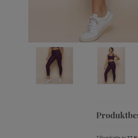
Produktbe
Tillverkade av
77 %