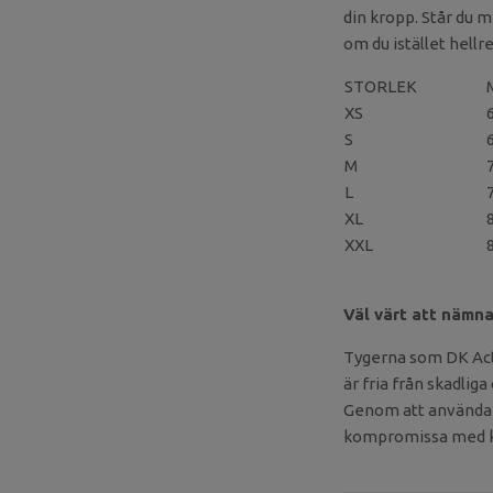
din kropp. Står du m
om du istället hellr
STORLEK
XS
S
M
L
XL
XXL
Väl värt att nämna
Tygerna som DK Acti
är fria från skadliga
Genom att använd
kompromissa med kva