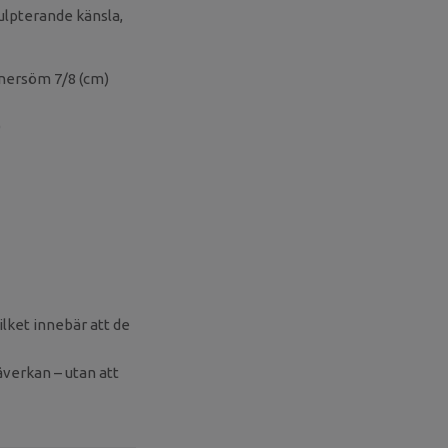
kulpterande känsla,
nersöm 7/8 (cm)
vilket innebär att de
åverkan – utan att