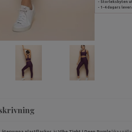
- Storleksbyten 
- 1-4 dagars leve
skrivning
 återvunna plastflaskor
, är
Vibe Tight i Deep Purple
lika snäll