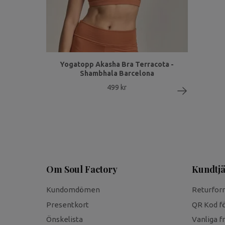
Yogatopp Akasha Bra Terracota -
Shambhala Barcelona
499 kr
Om Soul Factory
Kundtjä
Kundomdömen
Returfor
Presentkort
QR Kod fö
Önskelista
Vanliga f