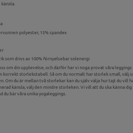
 känsla.
da
tervunnen polyester, 15% spandex
er
brik som drivs av 100% förnyelsebar solenergi
oss om din upplevelse, och därför har vi noga provat våra leggings
en korrekt storlekstabell. Så om du normalt har storlek small, välj 
 Om du är mellan två storlekar kan du själv välja hur tajt du vill 
ad känsla, välj den mindre storleken. Vi vill att du ska känna dig
 du bär våra unika yogaleggings.