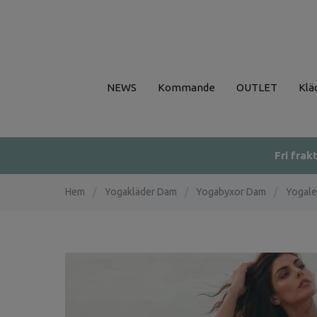
NEWS
Kommande
OUTLET
Klä
Fri frak
Hem
/
Yogakläder Dam
/
Yogabyxor Dam
/
Yogale