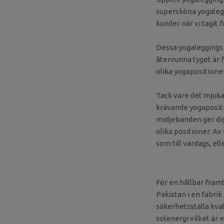
supersköna yogalegg
kunder när vi tagit 
Dessa yogaleggings 
återvunna tyget är f
olika yogapositioner
Tack vare det mjuka
krävande yogapositi
midjebanden ger dig
olika positioner. A
som till vardags, el
För en hållbar framt
Pakistan i en fabrik
säkerhetsställa kva
solenergi vilket är 