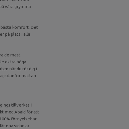
t på våra grymma
r bästa komfort. Det
r på plats i alla
öra de mest
De extra höga
en när du rör dig i
 sig utanför mattan
ings tillverkas i
akt med Abaid för att
v 100% förnyelsebar
där ena sidan är