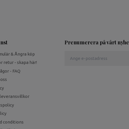
nst
Prenumerera på vårt nyhe
mulär & Ångra köp
r retur - skapa här!
rågor - FAQ
 oss
cy
leveransvillkor
tspolicy
icy
d conditions