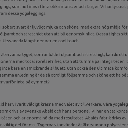
ings, som nu finns i flera olika mönster och färger. Vi har lyssna
fram dessa yogaleggings.
i sobert svart är ljuvligt mjuka och sköna, med extra hög midja fö
öljsamt och stretchigt utan att bli genomskinligt. Dessa tights sitte
. Utsvängda längst ner ner en cool touch.
 återvunna tyget, som är både följsamt och stretchigt, kan du utf
onerna med total rörelsefrihet, utan att tumma på integriteten. 
 inte bara en smickrande silhuett, utan också den ultimata komfort
v samma anledning är de så otroligt följsamma och sköna att ha på
ler varför inte på gymmet?
id har vi varit väldigt kräsna med valet av tillverkare. Våra yogalegg
 som drivs av svenske Abaid och hans personal. Vi har en tät kont
litéten och är enormt nöjda med resultatet. Abaids fabrik drivs a
en viktig del för oss. Tygerna vi använder är återvunnen polyester 