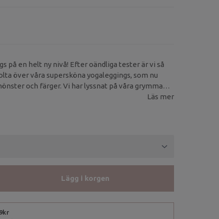
 på en helt ny nivå! Efter oändliga tester är vi så
olta över våra supersköna yogaleggings, som nu
 mönster och färger. Vi har lyssnat på våra grymma
t fram dessa yogaleggings.
Läs mer
Lägg i korgen
99kr