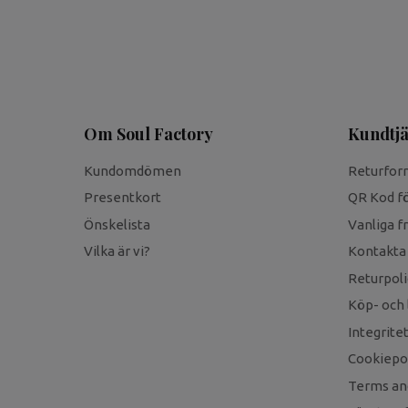
Om Soul Factory
Kundtjä
Kundomdömen
Returfor
Presentkort
QR Kod fö
Önskelista
Vanliga f
Vilka är vi?
Kontakta
Returpoli
Köp- och 
Integrite
Cookiepol
Terms an