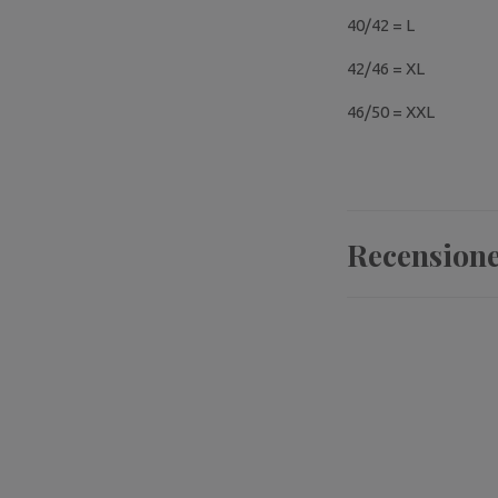
40/42 = L
42/46 = XL
46/50 = XXL
Recension