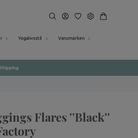
r
Yogalivsstil
Varumärken
 Shipping
gings Flares ''Black''
Factory