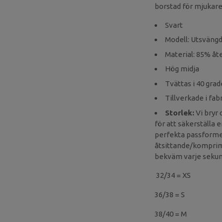
borstad för mjukare
Svart
Modell: Utsväng
Material: 85% å
Hög midja
Tvättas i 40 grad
Tillverkade i fa
Storlek:
Vi bryr 
för att säkerställa 
perfekta passformen.
åtsittande/komprimer
bekväm varje sekund
32/34 = XS
36/38 = S
38/40 = M