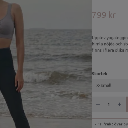
799 kr
Upplev yogaleggings
himla nöjda och st
finns i flera olika
kunder när vi tagi
Storlek
- Fri frakt över 6