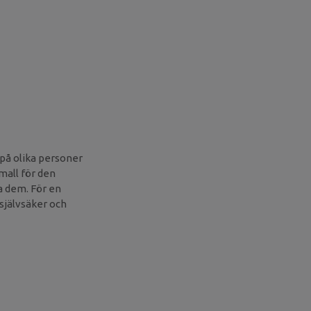
 på olika personer
small för den
ha dem. För en
 självsäker och