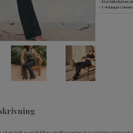
- Storleksbyten 
- 1-4 dagars leve
skrivning
på en helt ny nivå! Efter oändliga tester är vi så himla nöjda och 