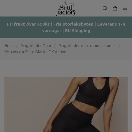
Fri frakt över 699kr | Fria storleksbyten | Leverans 1-4
vardagar | EU Shipping
Hem
/
Yogakläder Dam
/
Yogakläder och träningskläder
/
Yogabyxor Flare Black - DK Active