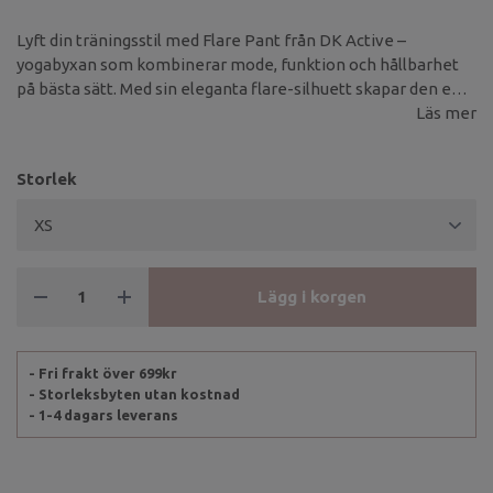
Lyft din träningsstil med Flare Pant från DK Active –
yogabyxan som kombinerar mode, funktion och hållbarhet
på bästa sätt. Med sin eleganta flare-silhuett skapar den en
smickrande passform som följer kroppens rörelser, oavsett
Läs mer
om du tränar yoga, pilates eller bara vill känna dig bekväm till
vardags.
Storlek
Lägg i korgen
- Fri frakt över 699kr
- Storleksbyten utan kostnad
- 1-4 dagars leverans