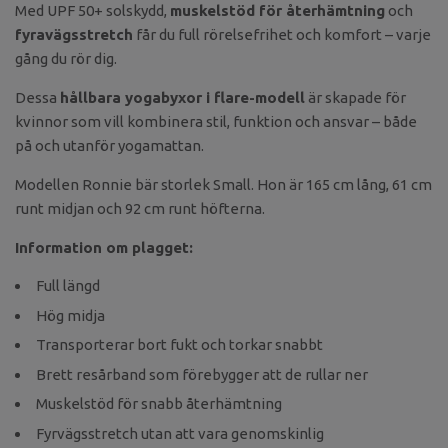
Med UPF 50+ solskydd,
muskelstöd för återhämtning
och
fyra­vägsstretch
får du full rörelsefrihet och komfort – varje
gång du rör dig.
Dessa
hållbara yogabyxor i flare-modell
är skapade för
kvinnor som vill kombinera stil, funktion och ansvar – både
på och utanför yogamattan.
Modellen Ronnie bär storlek Small. Hon är 165 cm lång, 61 cm
runt midjan och 92 cm runt höfterna.
Information om plagget:
Full längd
Hög midja
Transporterar bort fukt och torkar snabbt
Brett resårband som förebygger att de rullar ner
Muskelstöd för snabb återhämtning
Fyrvägsstretch utan att vara genomskinlig