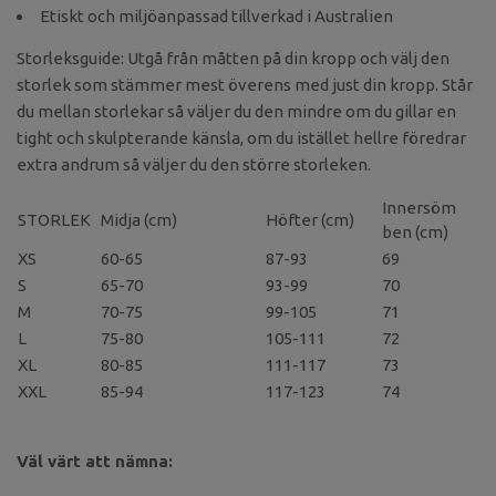
Etiskt och miljöanpassad tillverkad i Australien
Storleksguide: Utgå från måtten på din kropp och välj den
storlek som stämmer mest överens med just din kropp. Står
du mellan storlekar så väljer du den mindre om du gillar en
tight och skulpterande känsla, om du istället hellre föredrar
extra andrum så väljer du den större storleken.
Innersöm
STORLEK
Midja (cm)
Höfter (cm)
ben (cm)
XS
60-65
87-93
69
S
65-70
93-99
70
M
70-75
99-105
71
L
75-80
105-111
72
XL
80-85
111-117
73
XXL
85-94
117-123
74
Väl värt att nämna: