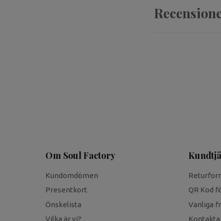
Recension
Om Soul Factory
Kundtjä
Kundomdömen
Returfor
Presentkort
QR Kod fö
Önskelista
Vanliga f
Vilka är vi?
Kontakta