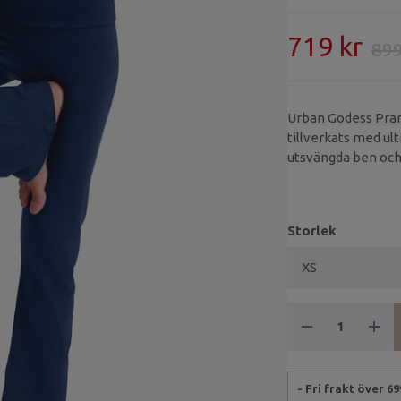
719 kr
899
Urban Godess Pran
tillverkats med ul
utsvängda ben och 
en snygg detalj till
Storlek
- Fri frakt över 6