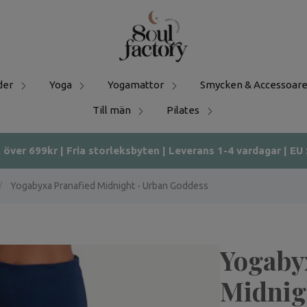
der
Yoga
Yogamattor
Smycken & Accessoare
Till män
Pilates
t över 699kr | Fria storleksbyten | Leverans 1-4 vardagar | EU
/
Yogabyxa Pranafied Midnight - Urban Goddess
Yogaby
Midnig