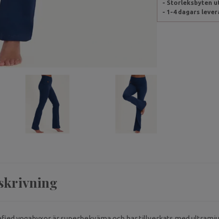
- Storleksbyten 
- 1-4 dagars leve
skrivning
ied yogabyxor är superbekväma och har tillverkats med ultramjuk