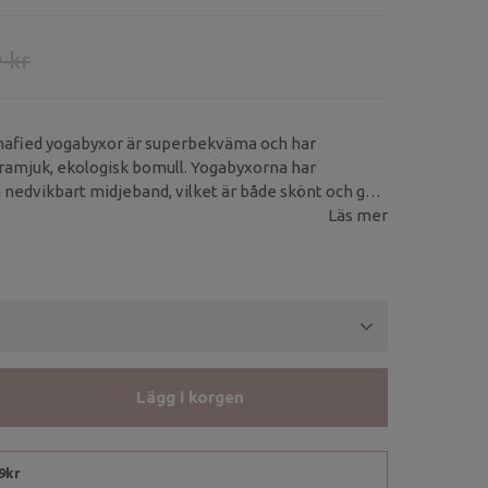
 kr
afied yogabyxor är superbekväma och har
tramjuk, ekologisk bomull. Yogabyxorna har
nedvikbart midjeband, vilket är både skönt och ger
 byxan.
Läs mer
Lägg i korgen
99kr