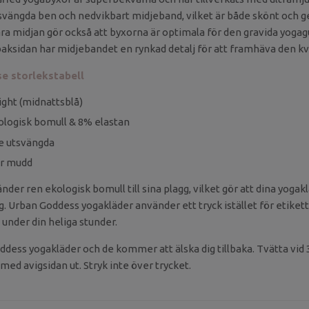
vängda ben och nedvikbart midjeband, vilket är både skönt och ge
ara midjan gör också att byxorna är optimala för den gravida yogag
 baksidan har midjebandet en rynkad detalj för att framhäva den k
 se storlekstabell
ight (midnattsblå)
ologisk bomull & 8% elastan
te utsvängda
ar mudd
er ren ekologisk bomull till sina plagg, vilket gör att dina yogak
 Urban Goddess yogakläder använder ett tryck istället för etikett
a under din heliga stunder.
ddess yogakläder och de kommer att älska dig tillbaka. Tvätta vid 
med avigsidan ut. Stryk inte över trycket.