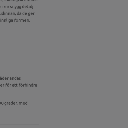
r en snygg detalj
udinnan, då de ger
vinnliga formen.
läder andas
er för att förhindra
30 grader, med