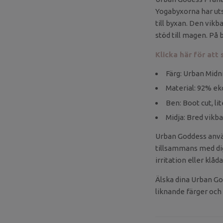
Yogabyxorna har uts
till byxan. Den vikb
stöd till magen. På
Klicka här för att
Färg: Urban Midn
Material: 92% ek
Ben: Boot cut, li
Midja: Bred vikb
Urban Goddess använd
tillsammans med dig.
irritation eller klåd
Älska dina Urban Go
liknande färger och 