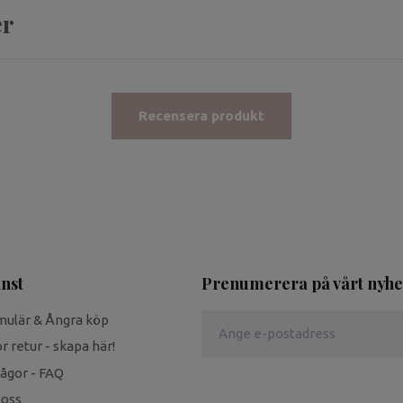
er
Recensera produkt
nst
Prenumerera på vårt nyhe
mulär & Ångra köp
r retur - skapa här!
rågor - FAQ
 oss