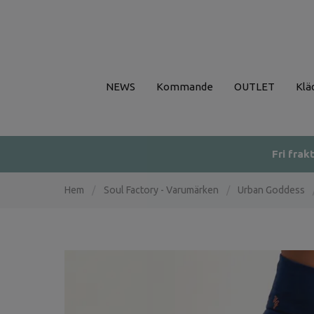
NEWS
Kommande
OUTLET
Klä
Fri frak
Hem
/
Soul Factory - Varumärken
/
Urban Goddess