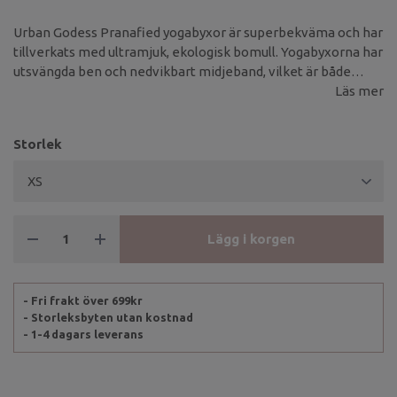
Urban Godess Pranafied yogabyxor är superbekväma och har
tillverkats med ultramjuk, ekologisk bomull. Yogabyxorna har
utsvängda ben och nedvikbart midjeband, vilket är både
skönt och ger en snygg detalj till byxan.
Läs mer
Storlek
Lägg i korgen
- Fri frakt över 699kr
- Storleksbyten utan kostnad
- 1-4 dagars leverans