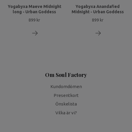
Yogabyxa Maeve Midnight
Yogabyxa Anandafied
long - Urban Goddess
Midnight - Urban Goddess
899 kr
899 kr
Om Soul Factory
Kundomdömen
Presentkort
Önskelista
Vilka är vi?