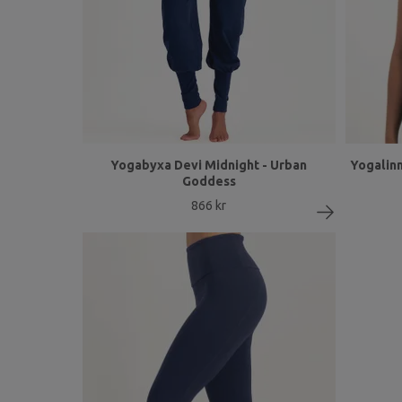
Yogabyxa Devi Midnight - Urban
Yogalinn
Goddess
866 kr