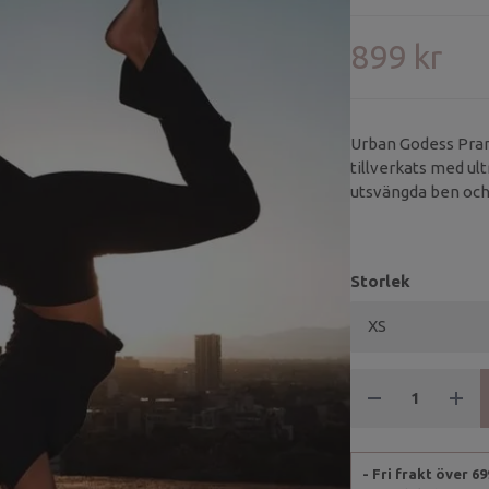
899 kr
Urban Godess Pran
tillverkats med ul
utsvängda ben och 
en snygg detalj till
Storlek
- Fri frakt över 6