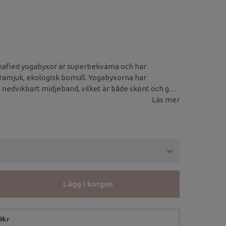
afied yogabyxor är superbekväma och har
tramjuk, ekologisk bomull. Yogabyxorna har
nedvikbart midjeband, vilket är både skönt och ger
 byxan.
Läs mer
Lägg i korgen
99kr