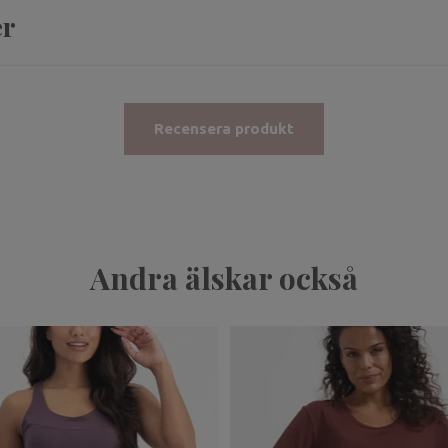
er
Recensera produkt
Andra älskar också