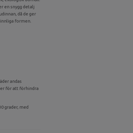
r en snygg detalj
udinnan, då de ger
vinnliga formen.
läder andas
er för att förhindra
30 grader, med