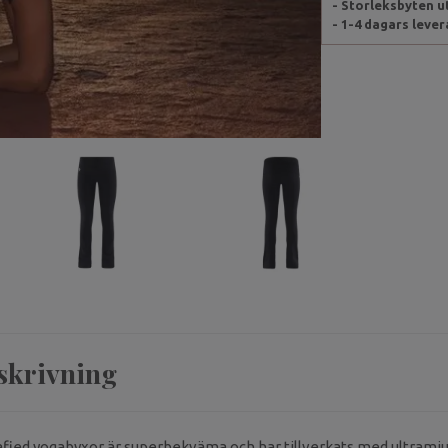
- Storleksbyten 
- 1-4 dagars leve
skrivning
ied yogabyxor är superbekväma och har tillverkats med ultramjuk