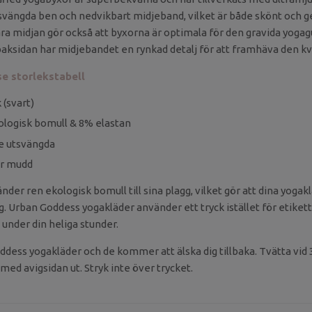
vängda ben och nedvikbart midjeband, vilket är både skönt och ge
ara midjan gör också att byxorna är optimala för den gravida yogag
 baksidan har midjebandet en rynkad detalj för att framhäva den k
 se storlekstabell
 (svart)
ologisk bomull & 8% elastan
te utsvängda
ar mudd
er ren ekologisk bomull till sina plagg, vilket gör att dina yogak
 Urban Goddess yogakläder använder ett tryck istället för etikett
a under din heliga stunder.
ddess yogakläder och de kommer att älska dig tillbaka. Tvätta vid 
med avigsidan ut. Stryk inte över trycket.