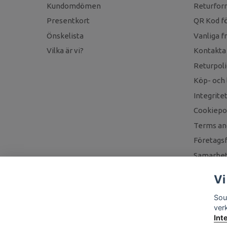
Kundomdömen
Returfor
Presentkort
QR Kod fö
Önskelista
Vanliga f
Vilka är vi?
Kontakta
Returpoli
Köp- och 
Integrite
Cookiepol
Terms an
Företagsf
Samarbet
Vi
Sou
ver
Int