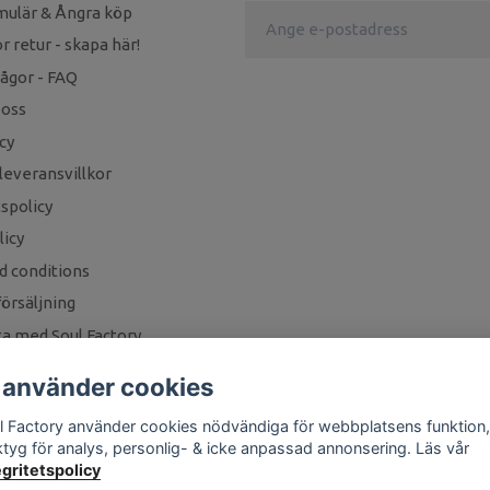
mulär & Ångra köp
r retur - skapa här!
rågor - FAQ
 oss
cy
leveransvillkor
tspolicy
icy
d conditions
örsäljning
a med Soul Factory
 använder cookies
l Factory använder cookies nödvändiga för webbplatsens funktion,
ktyg för analys, personlig- & icke anpassad annonsering. Läs vår
egritetspolicy