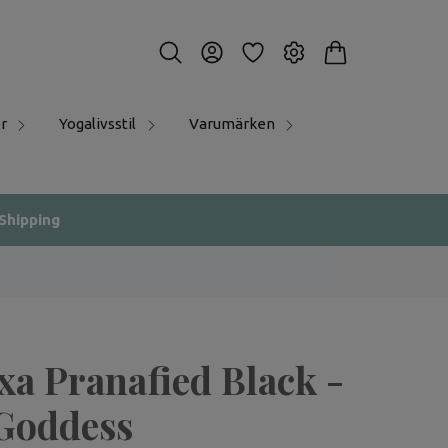
r
Yogalivsstil
Varumärken
 Shipping
a Pranafied Black -
Goddess