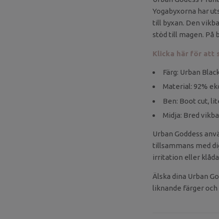
Yogabyxorna har uts
till byxan. Den vikb
stöd till magen. På
Klicka här för att
Färg: Urban Black
Material: 92% ek
Ben: Boot cut, li
Midja: Bred vikb
Urban Goddess använd
tillsammans med dig.
irritation eller klåd
Älska dina Urban Go
liknande färger och 