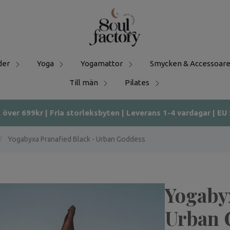
der
Yoga
Yogamattor
Smycken & Accessoare
Till män
Pilates
t över 699kr | Fria storleksbyten | Leverans 1-4 vardagar | EU
/
Yogabyxa Pranafied Black - Urban Goddess
Yogabyx
Urban 