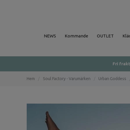
NEWS
Kommande
OUTLET
Klä
Fri frak
Hem
/
Soul Factory - Varumärken
/
Urban Goddess