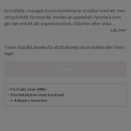
En trälåda i mangoträ som kombinerar struktur med ett mer
uttrycksfullt formspråk. Insidan är uppdelad i fyra fack som
gör det enkelt att organisera kort, tillbehör eller olika
läggningar.
Läs mer
Tyvärr slutsåld. Bevaka för att få ett mejl när produkten åter finns i
lager
Ej i lager
- Fri frakt över 699kr
- Storleksbyten utan kostnad
- 1-4 dagars leverans