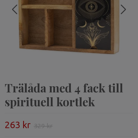
Trälåda med 4 fack till
spirituell kortlek
263 kr
329 kr