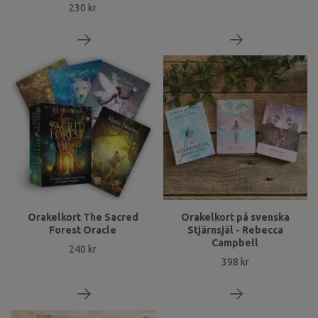
230 kr
Orakelkort The Sacred
Orakelkort på svenska
Forest Oracle
Stjärnsjäl - Rebecca
Campbell
240 kr
398 kr