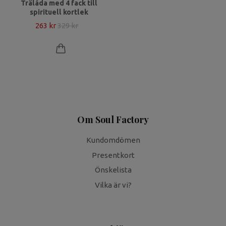
Trälåda med 4 fack till
spirituell kortlek
263 kr
329 kr
Om Soul Factory
Kundomdömen
Presentkort
Önskelista
Vilka är vi?