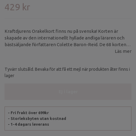
429 kr
Kraftdjurens Orakelkort finns nu på svenska! Korten är
skapade av den internationellt hyllade andliga läraren och
bästsäljande författaren Colette Baron-Reid. De 68 korten
skildrar en symbolisk representation av ett djur, insekt, fisk
Läs mer
eller fågel.
Tyvärr slutsåld. Bevaka för att få ett mejl när produkten åter finns i
lager
Ej i lager
- Fri frakt över 699kr
- Storleksbyten utan kostnad
- 1-4 dagars leverans