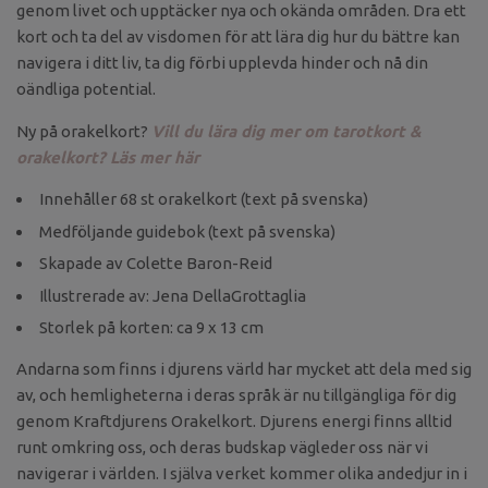
genom livet och upptäcker nya och okända områden. Dra ett
kort och ta del av visdomen för att lära dig hur du bättre kan
navigera i ditt liv, ta dig förbi upplevda hinder och nå din
oändliga potential.
Ny på orakelkort?
Vill du lära dig mer om tarotkort &
orakelkort? Läs mer här
Innehåller 68 st orakelkort (text på svenska)
Medföljande guidebok (text på svenska)
Skapade av Colette Baron-Reid
Illustrerade av: Jena DellaGrottaglia
Storlek på korten: ca 9 x 13 cm
Andarna som finns i djurens värld har mycket att dela med sig
av, och hemligheterna i deras språk är nu tillgängliga för dig
genom Kraftdjurens Orakelkort. Djurens energi finns alltid
runt omkring oss, och deras budskap vägleder oss när vi
navigerar i världen. I själva verket kommer olika andedjur in i