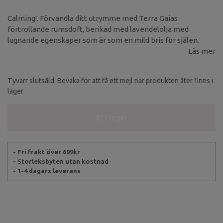
Calming!. Förvandla ditt utrymme med Terra Gaias
förtrollande rumsdoft, berikad med lavendelolja med
lugnande egenskaper som är som en mild bris för själen.
Läs mer
Tyvärr slutsåld. Bevaka för att få ett mejl när produkten åter finns i
lager
Ej i lager
- Fri frakt över 699kr
- Storleksbyten utan kostnad
- 1-4 dagars leverans