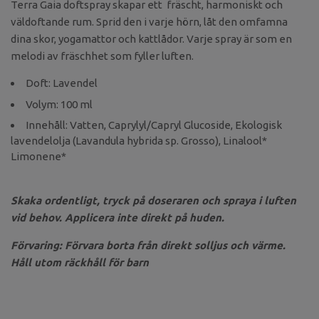
Terra Gaia doftspray skapar ett fräscht, harmoniskt och
väldoftande rum. Sprid den i varje hörn, låt den omfamna
dina skor, yogamattor och kattlådor. Varje spray är som en
melodi av fräschhet som fyller luften.
Doft: Lavendel
Volym: 100 ml
Innehåll: Vatten, Caprylyl/Capryl Glucoside, Ekologisk
lavendelolja (Lavandula hybrida sp. Grosso), Linalool*
Limonene*
Skaka ordentligt, tryck på doseraren och spraya i luften
vid behov. Applicera inte direkt på huden.
Förvaring: Förvara borta från direkt solljus och värme.
Håll utom räckhåll för barn