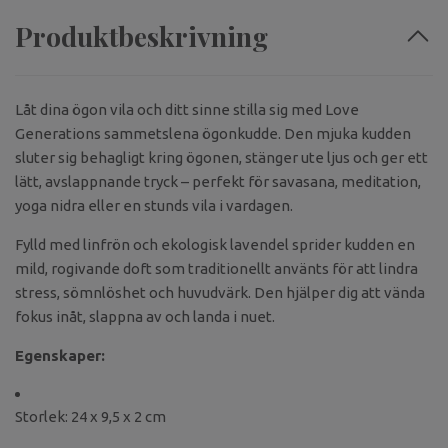
Produktbeskrivning
Låt dina ögon vila och ditt sinne stilla sig med Love
Generations sammetslena ögonkudde. Den mjuka kudden
sluter sig behagligt kring ögonen, stänger ute ljus och ger ett
lätt, avslappnande tryck – perfekt för savasana, meditation,
yoga nidra eller en stunds vila i vardagen.
Fylld med linfrön och ekologisk lavendel sprider kudden en
mild, rogivande doft som traditionellt använts för att lindra
stress, sömnlöshet och huvudvärk. Den hjälper dig att vända
fokus inåt, slappna av och landa i nuet.
Egenskaper:
Storlek: 24 x 9,5 x 2 cm