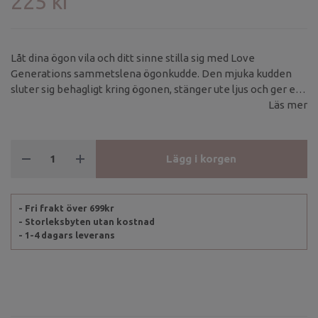
225 kr
Låt dina ögon vila och ditt sinne stilla sig med Love
Generations sammetslena ögonkudde. Den mjuka kudden
sluter sig behagligt kring ögonen, stänger ute ljus och ger ett
lätt, avslappnande tryck – perfekt för savasana, meditation,
Läs mer
yoga nidra eller en stunds vila i vardagen.
Lägg i korgen
- Fri frakt över 699kr
- Storleksbyten utan kostnad
- 1-4 dagars leverans