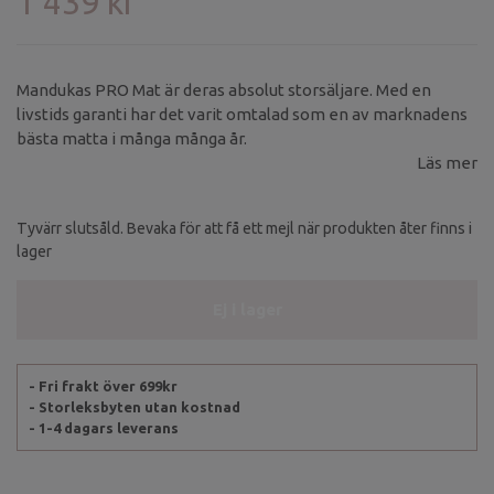
1 439 kr
Mandukas PRO Mat är deras absolut storsäljare. Med en
livstids garanti har det varit omtalad som en av marknadens
bästa matta i många många år.
Läs mer
Tyvärr slutsåld. Bevaka för att få ett mejl när produkten åter finns i
lager
Ej i lager
- Fri frakt över 699kr
- Storleksbyten utan kostnad
- 1-4 dagars leverans