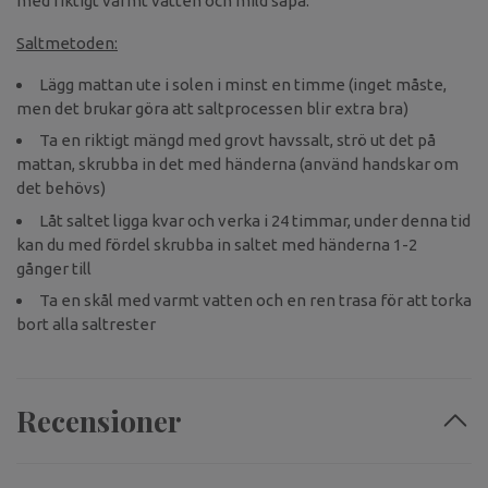
med riktigt varmt vatten och mild såpa.
Saltmetoden:
Lägg mattan ute i solen i minst en timme (inget måste,
men det brukar göra att saltprocessen blir extra bra)
Ta en riktigt mängd med grovt havssalt, strö ut det på
mattan, skrubba in det med händerna (använd handskar om
det behövs)
Låt saltet ligga kvar och verka i 24 timmar, under denna tid
kan du med fördel skrubba in saltet med händerna 1-2
gånger till
Ta en skål med varmt vatten och en ren trasa för att torka
bort alla saltrester
Recensioner