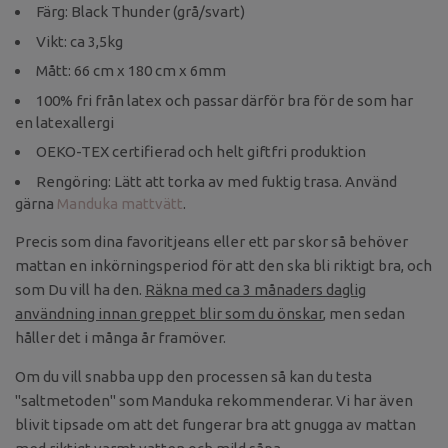
Färg: Black Thunder (grå/svart)
Vikt: ca 3,5kg
Mått: 66 cm x 180 cm x 6mm
100% fri från latex och passar därför bra för de som har
en latexallergi
OEKO-TEX certifierad och helt giftfri produktion
Rengöring: Lätt att torka av med fuktig trasa. Använd
gärna
Manduka mattvätt
.
Precis som dina favoritjeans eller ett par skor så behöver
mattan en inkörningsperiod för att den ska bli riktigt bra, och
som Du vill ha den.
Räkna med ca 3 månaders daglig
användning innan greppet blir som du önskar
, men sedan
håller det i många år framöver.
Om du vill snabba upp den processen så kan du testa
"saltmetoden" som Manduka rekommenderar. Vi har även
blivit tipsade om att det fungerar bra att gnugga av mattan