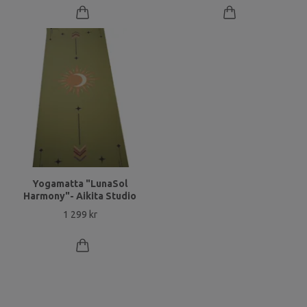
Yogamatta "LunaSol
Harmony"- Aikita Studio
1 299 kr