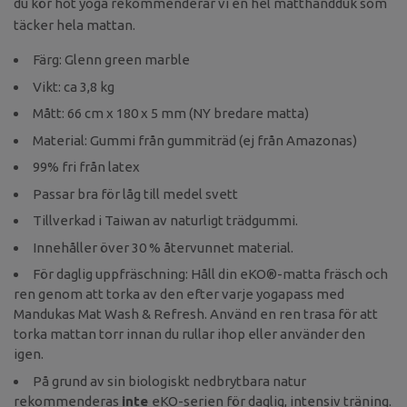
du kör hot yoga rekommenderar vi en hel matthandduk som
täcker hela mattan.
Färg: Glenn green marble
Vikt: ca 3,8 kg
Mått: 66 cm x 180 x 5 mm (NY bredare matta)
Material: Gummi från gummiträd (ej från Amazonas)
99% fri från latex
Passar bra för låg till medel svett
Tillverkad i Taiwan av naturligt trädgummi.
Innehåller över 30 % återvunnet material.
För daglig uppfräschning: Håll din eKO®-matta fräsch och
ren genom att torka av den efter varje yogapass med
Mandukas Mat Wash & Refresh. Använd en ren trasa för att
torka mattan torr innan du rullar ihop eller använder den
igen.
På grund av sin biologiskt nedbrytbara natur
rekommenderas
inte
eKO-serien för daglig, intensiv träning.