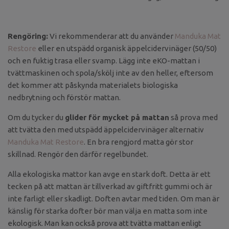
Rengöring:
Vi rekommenderar att du använder
Manduka Mat
Restore
eller en utspädd organisk äppelcidervinäger (50/50)
och en fuktig trasa eller svamp. Lägg inte eKO-mattan i
tvättmaskinen och spola/skölj inte av den heller, eftersom
det kommer att påskynda materialets biologiska
nedbrytning och förstör mattan.
Om du tycker du
glider för mycket på mattan
så prova med
att tvätta den med utspädd äppelcidervinäger alternativ
Manduka Mat Restore
. En bra rengjord matta gör stor
skillnad. Rengör den därför regelbundet.
Alla ekologiska mattor kan avge en stark doft. Detta är ett
tecken på att mattan är tillverkad av giftfritt gummi och är
inte farligt eller skadligt. Doften avtar med tiden. Om man är
känslig för starka dofter bör man välja en matta som inte
ekologisk. Man kan också prova att tvätta mattan enligt