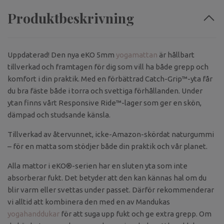
Produktbeskrivning
Uppdaterad! Den nya eKO 5mm
yogamattan
är hållbart
tillverkad och framtagen för dig som vill ha både grepp och
komfort i din praktik. Med en förbättrad Catch-Grip™-yta får
du bra fäste både i torra och svettiga förhållanden. Under
ytan finns vårt Responsive Ride™-lager som ger en skön,
dämpad och studsande känsla.
Tillverkad av återvunnet, icke-Amazon-skördat naturgummi
– för en matta som stödjer både din praktik och vår planet.
Alla mattor i eKO®-serien har en sluten yta som inte
absorberar fukt. Det betyder att den kan kännas hal om du
blir varm eller svettas under passet. Därför rekommenderar
vi alltid att kombinera den med en av Mandukas
yogahanddukar
för att suga upp fukt och ge extra grepp. Om