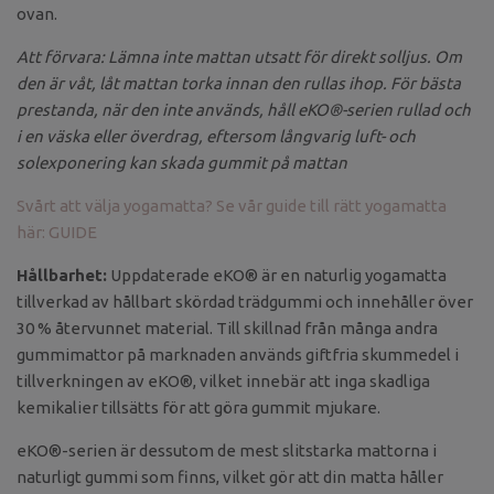
ovan.
Att förvara: Lämna inte mattan utsatt för direkt solljus. Om
den är våt, låt mattan torka innan den rullas ihop. För bästa
prestanda, när den inte används, håll eKO®-serien rullad och
i en väska eller överdrag, eftersom långvarig luft- och
solexponering kan skada gummit på mattan
Svårt att välja yogamatta? Se vår guide till rätt yogamatta
här: GUIDE
Hållbarhet:
Uppdaterade eKO® är en naturlig yogamatta
tillverkad av hållbart skördad trädgummi och innehåller över
30 % återvunnet material. Till skillnad från många andra
gummimattor på marknaden används giftfria skummedel i
tillverkningen av eKO®, vilket innebär att inga skadliga
kemikalier tillsätts för att göra gummit mjukare.
eKO®-serien är dessutom de mest slitstarka mattorna i
naturligt gummi som finns, vilket gör att din matta håller