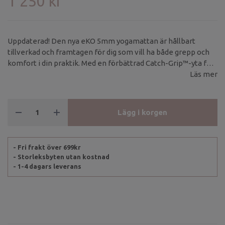
1 250 kr
Uppdaterad! Den nya eKO 5mm yogamattan är hållbart
tillverkad och framtagen för dig som vill ha både grepp och
komfort i din praktik. Med en förbättrad Catch-Grip™-yta får
du bra fäste både i torra och svettiga förhållanden.
Läs mer
Lägg i korgen
- Fri frakt över 699kr
- Storleksbyten utan kostnad
- 1-4 dagars leverans