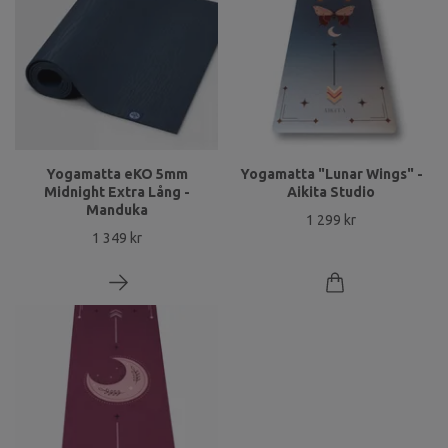
Yogamatta eKO 5mm
Yogamatta "Lunar Wings" -
Midnight Extra Lång -
Aikita Studio
Manduka
1 299 kr
1 349 kr