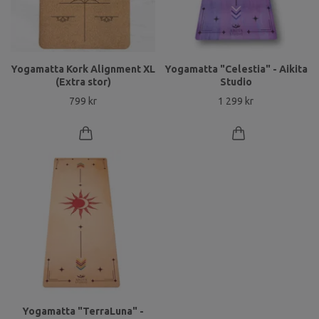
Yogamatta Kork Alignment XL
Yogamatta "Celestia" - Aikita
(Extra stor)
Studio
799 kr
1 299 kr
Yogamatta "TerraLuna" -