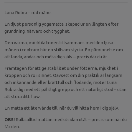
Luna Rubra – röd måne.
En djupt personlig yogamatta, skapad ur en längtan efter
grundning, närvaro och trygghet.
Den varma, mörklila tonen tillsammans med den ljusa
månen i centrum bär en stillsam styrka. En påminnelse om
att landa, andas och möta dig själv – precis där du är.
Framtagen för att ge stabilitet under fötterna, mjukhet i
kroppen och ro i sinnet. Oavsett om din praktik är långsam
och inkännande eller kraftfull och flödande, möter Luna
Rubra dig med ett pålitligt grepp och ett naturligt stöd – utan
att störa ditt flow.
En matta att återvända till, när du vill hitta hem i dig själv.
OBS!
Rulla alltid mattan med utsidan utåt – precis som när du
får den.