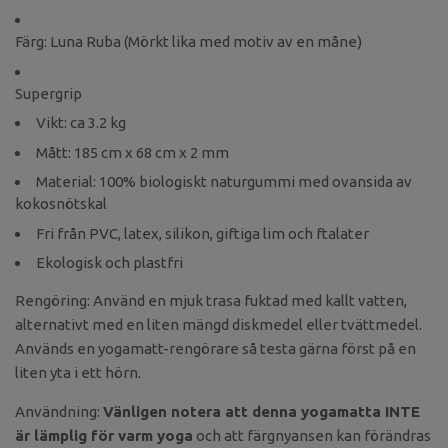
Färg: Luna Ruba (Mörkt lika med motiv av en måne)
Supergrip
Vikt: ca 3.2 kg
Mått: 185 cm x 68 cm x 2 mm
Material: 100% biologiskt naturgummi med ovansida av
kokosnötskal
Fri från PVC, latex, silikon, giftiga lim och ftalater
Ekologisk och plastfri
Rengöring: Använd en mjuk trasa fuktad med kallt vatten,
alternativt med en liten mängd diskmedel eller tvättmedel.
Används en yogamatt-rengörare så testa gärna först på en
liten yta i ett hörn.
Användning:
Vänligen notera att denna yogamatta INTE
är lämplig för varm yoga
och att färgnyansen kan förändras