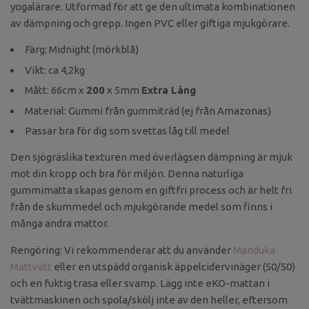
yogalärare. Utformad för att ge den ultimata kombinationen
av dämpning och grepp. Ingen PVC eller giftiga mjukgörare.
Färg: Midnight (mörkblå)
Vikt: ca 4,2kg
Mått: 66cm x
200
x 5mm
Extra Lång
Material: Gummi från gummiträd (ej från Amazonas)
Passar bra för dig som svettas låg till medel
Den sjögräslika texturen med överlägsen dämpning är mjuk
mot din kropp och bra för miljön. Denna naturliga
gummimatta skapas genom en giftfri process och är helt fri
från de skummedel och mjukgörande medel som finns i
många andra mattor.
Rengöring: Vi rekommenderar att du använder
Manduka
Mattvätt
eller en utspädd organisk äppelcidervinäger (50/50)
och en fuktig trasa eller svamp. Lägg inte eKO-mattan i
tvättmaskinen och spola/skölj inte av den heller, eftersom