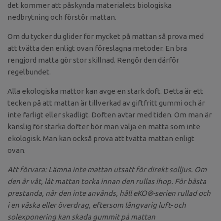
det kommer att påskynda materialets biologiska
nedbrytning och förstör mattan.
Om du tycker du glider för mycket på mattan så prova med
att tvätta den enligt ovan föreslagna metoder. En bra
rengjord matta gör stor skillnad. Rengör den därför
regelbundet.
Alla ekologiska mattor kan avge en stark doft. Detta är ett
tecken på att mattan är tillverkad av giftfritt gummi och är
inte farligt eller skadligt. Doften avtar med tiden. Om man är
känslig för starka dofter bör man välja en matta som inte
ekologisk. Man kan också prova att tvätta mattan enligt
ovan.
Att förvara: Lämna inte mattan utsatt för direkt solljus. Om
den är våt, låt mattan torka innan den rullas ihop. För bästa
prestanda, när den inte används, håll eKO®-serien rullad och
i en väska eller överdrag, eftersom långvarig luft- och
solexponering kan skada gummit på mattan