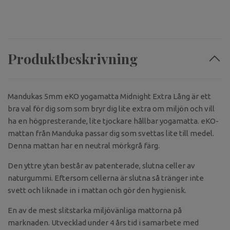
Produktbeskrivning
Mandukas 5mm eKO yogamatta Midnight Extra Lång är ett
bra val för dig som som bryr dig lite extra om miljön och vill
ha en högpresterande, lite tjockare hållbar yogamatta. eKO-
mattan från Manduka passar dig som svettas lite till medel.
Denna mattan har en neutral mörkgrå färg.
Den yttre ytan består av patenterade, slutna celler av
naturgummi. Eftersom cellerna är slutna så tränger inte
svett och liknade in i mattan och gör den hygienisk.
En av de mest slitstarka miljövänliga mattorna på
marknaden. Utvecklad under 4 års tid i samarbete med