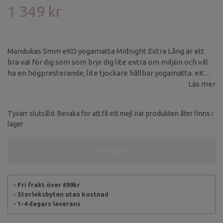
1 349 kr
Mandukas 5mm eKO yogamatta Midnight Extra Lång är ett
bra val för dig som som bryr dig lite extra om miljön och vill
ha en högpresterande, lite tjockare hållbar yogamatta. eKO-
mattan från Manduka passar dig som svettas lite till medel.
Läs mer
Tyvärr slutsåld. Bevaka för att få ett mejl när produkten åter finns i
lager
Ej i lager
- Fri frakt över 699kr
- Storleksbyten utan kostnad
- 1-4 dagars leverans