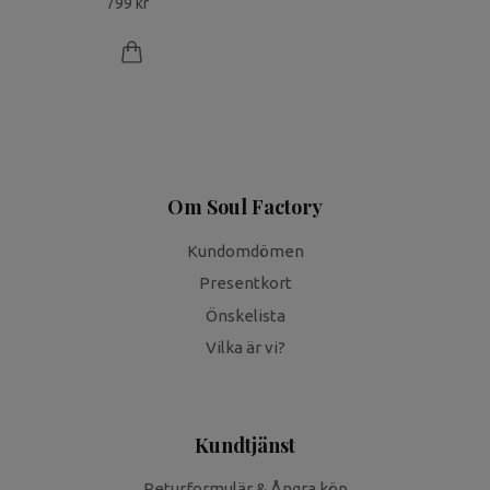
799 kr
Om Soul Factory
Kundomdömen
Presentkort
Önskelista
Vilka är vi?
Kundtjänst
Returformulär & Ångra köp