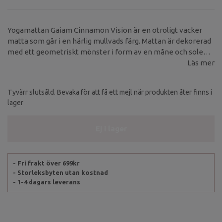
Yogamattan Gaiam Cinnamon Vision är en otroligt vacker
matta som går i en härlig mullvads färg. Mattan är dekorerad
med ett geometriskt mönster i form av en måne och solens
strålar.
Läs mer
Tyvärr slutsåld. Bevaka för att få ett mejl när produkten åter finns i
lager
Ej i lager
- Fri frakt över 699kr
- Storleksbyten utan kostnad
- 1-4 dagars leverans