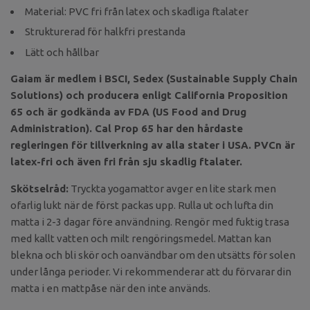
Material: PVC fri från latex och skadliga ftalater
Strukturerad för halkfri prestanda
Lätt och hållbar
Gaiam är medlem i BSCI, Sedex (Sustainable Supply Chain
Solutions) och producera enligt California Proposition
65 och är godkända av FDA (US Food and Drug
Administration). Cal Prop 65 har den hårdaste
regleringen för tillverkning av alla stater i USA. PVCn är
latex-fri och även fri från sju skadlig ftalater.
Skötselråd:
Tryckta yogamattor avger en lite stark men
ofarlig lukt när de först packas upp. Rulla ut och lufta din
matta i 2-3 dagar före användning. Rengör med fuktig trasa
med kallt vatten och milt rengöringsmedel. Mattan kan
blekna och bli skör och oanvändbar om den utsätts för solen
under långa perioder. Vi rekommenderar att du förvarar din
matta i en mattpåse när den inte används.