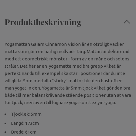
Produktbeskrivning
Yogamattan Gaiam Cinnamon Vision är en otroligt vacker
matta som går i en härlig mullvads färg. Mattan är dekorerad
med ett geometriskt mönster i form av en måne och solens
strålar. Det här är en yogamatta med bra grepp vilket är
perfekt när du till exempel ska står i positioner där du inte
vill glida. Som med alla "sticky" mattor blir den bäst efter
man yogat in den. Yogamatta är 5mm tjock vilket gör den bra
både till mer balanskrävande stående positioner utan at vara
för tjock, men även till lugnare yoga som tex yin-yoga.
Tjocklek: 5mm
Längd: 173cm
Bredd: 61cm