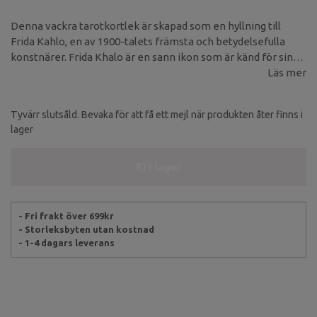
Denna vackra tarotkortlek är skapad som en hyllning till
Frida Kahlo, en av 1900-talets främsta och betydelsefulla
konstnärer. Frida Khalo är en sann ikon som är känd för sin
feministiska konst och självporträtt.
Läs mer
Tyvärr slutsåld. Bevaka för att få ett mejl när produkten åter finns i
lager
Ej i lager
- Fri frakt över 699kr
- Storleksbyten utan kostnad
- 1-4 dagars leverans