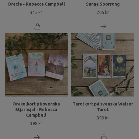
Oracle - Rebecca Campbell
Sanna Sporrong
315 kr
205 kr
Orakelkort på svenska
Tarotkort på svenska Weiser
Stjärnsjäl - Rebecca
Tarot
Campbell
399 kr
398 kr