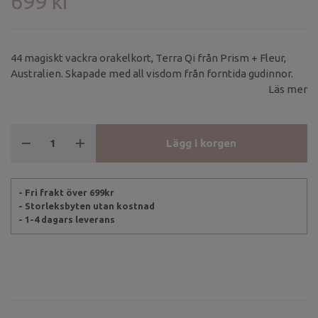
699 kr
44 magiskt vackra orakelkort, Terra Qi från Prism + Fleur,
Australien. Skapade med all visdom från forntida gudinnor.
Läs mer
Lägg i korgen
- Fri frakt över 699kr
- Storleksbyten utan kostnad
- 1-4 dagars leverans