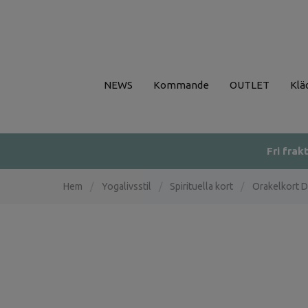
NEWS
Kommande
OUTLET
Klä
Fri frak
Hem
/
Yogalivsstil
/
Spirituella kort
/
Orakelkort D