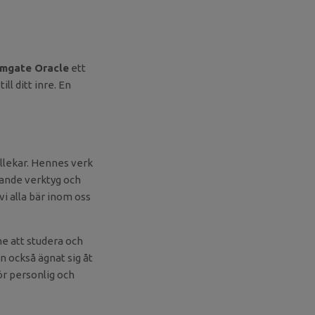
mgate Oracle
ett
ll ditt inre. En
ellekar. Hennes verk
lande verktyg och
vi alla bär inom oss
e att studera och
n också ägnat sig åt
ör personlig och