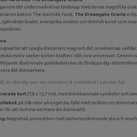
a genom ditt undermedvetnas landskap med denna magnifika orake
nstnären bakom The Starchild Tarot.
The Dreamgate Oracle
erbju
 självvårdsritualer, energirika insikter och drömsk konst som inspir
ospektion.
inre
esignad för att spegla drömmars magi och det omedvetnas världar
ska motiv väcker korten kraften i ditt inre universum. Genom v
öljande illustrerade guideboken kan du fördjupa dig i drömtolknin
ivera ditt drömarbete.
ill du lära dig mer om tarotkort & orakelkort? Läs mer här
strerade kort
(7,6 x 12,7 cm), med drömbaserade symboler och lan
guidebok
på 208 sidor på engelska, fylld med insikter om drömmarn
ler för att komma närmare din drömvärld.
ng:
Magnetisk presentbox med pärlemorskimrande yta och resefo