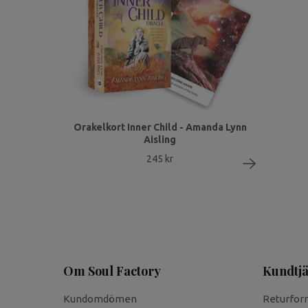
Orakelkort Inner Child - Amanda Lynn
Aisling
245 kr
Om Soul Factory
Kundtjä
Kundomdömen
Returfor