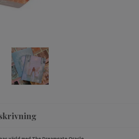
skrivning
nas värld med
The Dreamgate Oracle