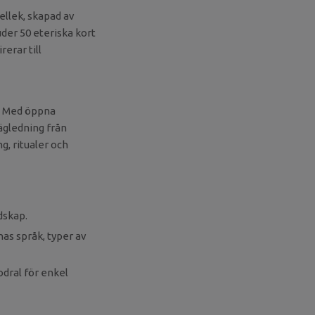
llek, skapad av
der 50 eteriska kort
erar till
. Med öppna
ägledning från
g, ritualer och
dskap.
as språk, typer av
dral för enkel