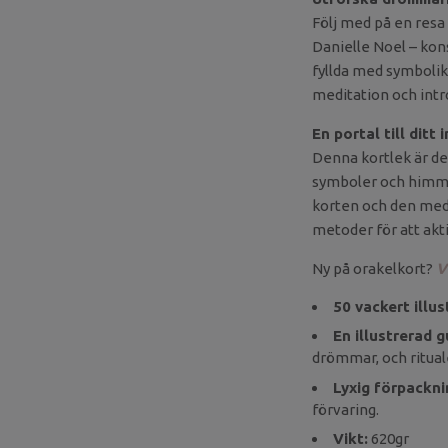
Följ med på en res
Danielle Noel – ko
fyllda med symbolik,
meditation och intr
En portal till ditt 
Denna kortlek är d
symboler och himmel
korten och den medf
metoder för att akt
Ny på orakelkort?
V
50 vackert illu
En illustrerad 
drömmar, och ritua
Lyxig förpackni
förvaring.
Vikt:
620gr