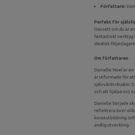
Författare:
Dan
Perfekt för själsl
Oavsett om du är en
fantastiskt verktyg 
idealisk följeslagare
Om författaren
Danielle Noel är en
är utformade för at
självvårdsritualer. 
och att hjälpa oss 
Danielle började sk
reflektera över olik
konstutbildning och
andlig utveckling.