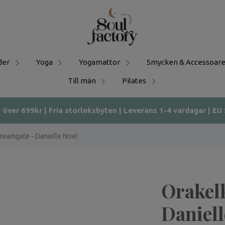
der
Yoga
Yogamattor
Smycken & Accessoare
Till män
Pilates
t över 699kr | Fria storleksbyten | Leverans 1-4 vardagar | EU
reamgate - Danielle Noel
Orakel
Daniell