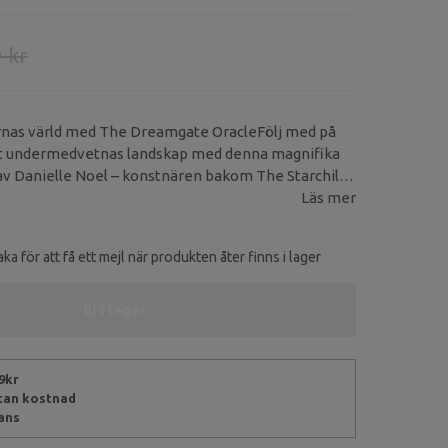
 kr
nas värld med The Dreamgate OracleFölj med på
tt undermedvetnas landskap med denna magnifika
av Danielle Noel – konstnären bakom The Starchild
te Oracle erbjuder 50 eteriska kort fyllda med
Läs mer
dsritualer, energirika insikter och drömsk konst som
itation och introspektion.
ka för att få ett mejl när produkten åter finns i lager
Ej i lager
99kr
utan kostnad
rans