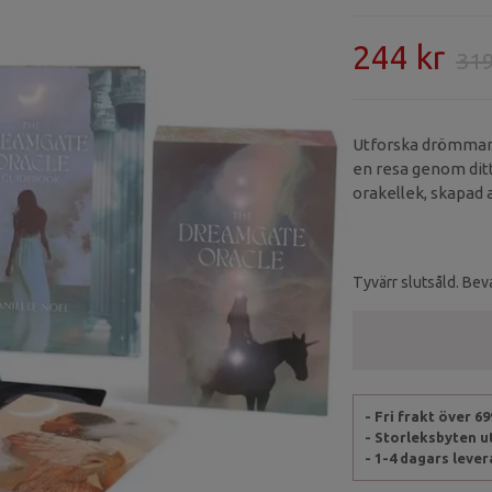
244 kr
319
Utforska drömmar
en resa genom di
orakellek, skapad 
Tarot. The Dreamga
symbolik, självvår
inspirerar till med
Tyvärr slutsåld. Beva
- Fri frakt över 6
- Storleksbyten 
- 1-4 dagars leve