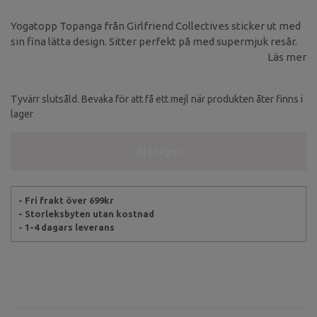
Yogatopp Topanga från Girlfriend Collectives sticker ut med
sin fina lätta design. Sitter perfekt på med supermjuk resår.
Läs mer
Tyvärr slutsåld. Bevaka för att få ett mejl när produkten åter finns i
lager
Ej i lager
- Fri frakt över 699kr
- Storleksbyten utan kostnad
- 1-4 dagars leverans