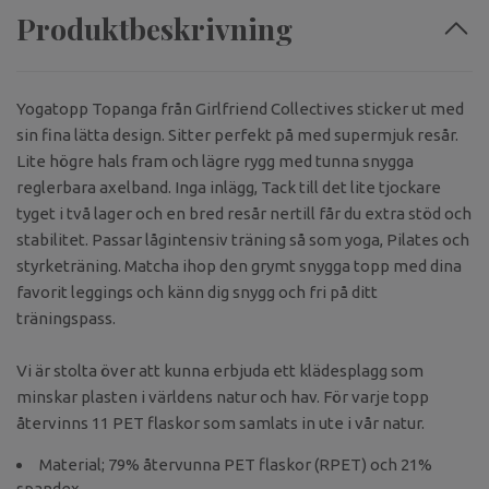
Produktbeskrivning
Yogatopp Topanga från Girlfriend Collectives sticker ut med
sin fina lätta design. Sitter perfekt på med supermjuk resår.
Lite högre hals fram och lägre rygg med tunna snygga
reglerbara axelband. Inga inlägg, Tack till det lite tjockare
tyget i två lager och en bred resår nertill får du extra stöd och
stabilitet. Passar lågintensiv träning så som yoga, Pilates och
styrketräning. Matcha ihop den grymt snygga topp med dina
favorit leggings och känn dig snygg och fri på ditt
träningspass.
Vi är stolta över att kunna erbjuda ett klädesplagg som
minskar plasten i världens natur och hav. För varje topp
återvinns 11 PET flaskor som samlats in ute i vår natur.
Material; 79% återvunna PET flaskor (RPET) och 21%
spandex