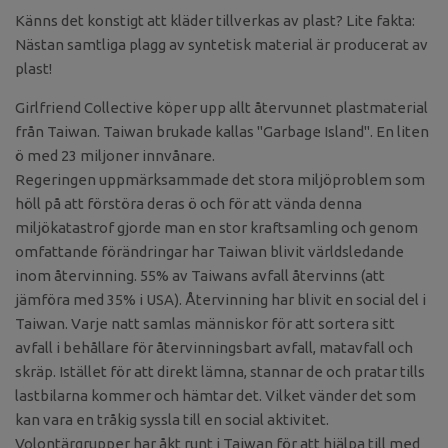
Känns det konstigt att kläder tillverkas av plast? Lite fakta:
Nästan samtliga plagg av syntetisk material är producerat av
plast!
Girlfriend Collective köper upp allt återvunnet plastmaterial
från Taiwan. Taiwan brukade kallas "Garbage Island". En liten
ö med 23 miljoner innvånare.
Regeringen uppmärksammade det stora miljöproblem som
höll på att förstöra deras ö och för att vända denna
miljökatastrof gjorde man en stor kraftsamling och genom
omfattande förändringar har Taiwan blivit världsledande
inom återvinning. 55% av Taiwans avfall återvinns (att
jämföra med 35% i USA). Återvinning har blivit en social del i
Taiwan. Varje natt samlas människor för att sortera sitt
avfall i behållare för återvinningsbart avfall, matavfall och
skräp. Istället för att direkt lämna, stannar de och pratar tills
lastbilarna kommer och hämtar det. Vilket vänder det som
kan vara en tråkig syssla till en social aktivitet.
Volontärgrupper har åkt runt i Taiwan för att hjälpa till med