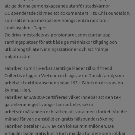
att ge denna gemenskapsanda utanför stadskärnor.
GC spenderade tid med att dokumentera Tzu Chi Foundation,
som sätter upp mikroåtervinningscentra runt om i
landsbygden i Taipei.
De drivs mestadels av pensionärer, som startar upp
samlingsplatser för att både ge människor tillgång och
utbildning till återvinningsstationer och att främja
miljöförvård.
Fabriken som tillverkar samtliga kläder till Girlfriend
Collective ligger i Vietnam och ägs av en Dansk familj som
arbetat i textilbranschen sedan 1931. Fabriken drivs av en
kvinna, Hien.
Fabriken är SA8000-certifierad vilket innebär att den tex
garanterar inget tvångs- barnarbete, säkra
arbetsförhållanden och rätten att vara med i facket. Var 6:e
månad får varje anställd en gratis hälsoundersökning.
Fabriken betalar 125% av den lokala minimilönen. De
erbjuder både gratis lunch (och middag för dem som jobbar