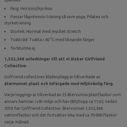
Färg: Horizon/Aprikos
Passar lågintensiv träning så som yoga, Pilates och
styrketräning.
Storlek: Normal med mycket stretch
Tvättråd: Tvätta i 40 °C med liknande färger
Torktumla ej
1,332,368 anledningar till att vi älskar Girlfriend
Collective:
Girlfriend collectives klädesplagg är tillverkade av
återvunnet plast och infärgade med miljövänlig färg.
Varje leggings är tillverkad av 25 återvunna plastflaskor som
annars hamnar i vår miljö och hav (Bh/topp ca 11st). Sedan
2016 har Girlfriend Collective återvunnet 1,332,368
vattenflaskor och det fortsätter öka med ca 70 000 flaskor
varje månad.