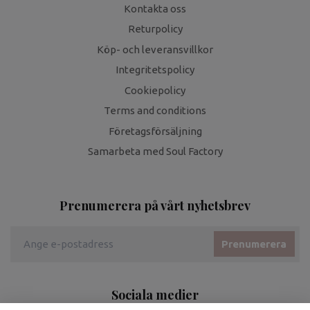
Kontakta oss
Returpolicy
Köp- och leveransvillkor
Integritetspolicy
Cookiepolicy
Terms and conditions
Företagsförsäljning
Samarbeta med Soul Factory
Prenumerera på vårt nyhetsbrev
Prenumerera
Sociala medier