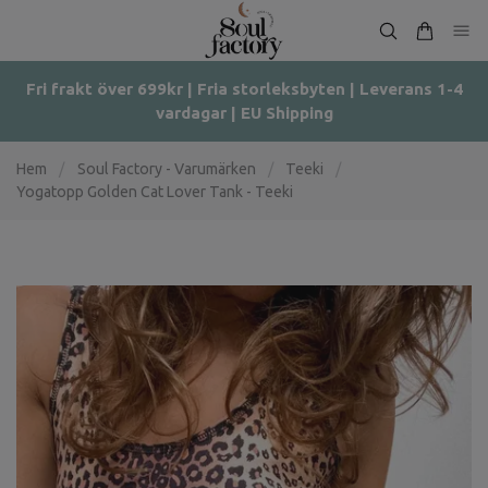
Fri frakt över 699kr | Fria storleksbyten | Leverans 1-4
vardagar | EU Shipping
Hem
/
Soul Factory - Varumärken
/
Teeki
/
Yogatopp Golden Cat Lover Tank - Teeki