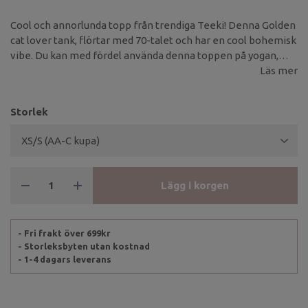
Cool och annorlunda topp från trendiga Teeki! Denna Golden
cat lover tank, flörtar med 70-talet och har en cool bohemisk
vibe. Du kan med fördel använda denna toppen på yogan,
träningen eller varför inte under en kavaj med ett par fejk-
Läs mer
skinnbyxor på festen.
Storlek
Lägg i korgen
- Fri frakt över 699kr
- Storleksbyten utan kostnad
- 1-4 dagars leverans