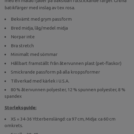
med en målad fjäder på baksidan i utstickande färger. Gröna
batikfärger med inslag av tex rosa.
Bekvämt med grym passform
Bred midja, låg/medel midja
Norpar inte
Bra stretch
Minimalt med sömmar
Hållbart framställt från återvunnen plast (pet-flaskor)
Smickrande passform på alla kroppsformer
Tillverkad med kärlek i U.S.A.
80 % återvunnen polyester, 12 % spunnen polyester, 8 %
spandex
Storleksguide:
XS = 34-36 Ytterbenslängd: ca 97 cm, Midja: ca 60 cm
omkrets.