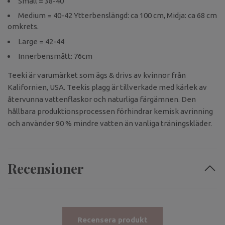
Small = 38-40
Medium = 40-42 Ytterbenslängd: ca 100 cm, Midja: ca 68 cm
omkrets.
Large = 42-44
Innerbensmått: 76cm
Teeki är varumärket som ägs & drivs av kvinnor från
Kalifornien, USA. Teekis plagg är tillverkade med kärlek av
återvunna vattenflaskor och naturliga färgämnen. Den
hållbara produktionsprocessen förhindrar kemisk avrinning
och använder 90 % mindre vatten än vanliga träningskläder.
Recensioner
Recensera produkt