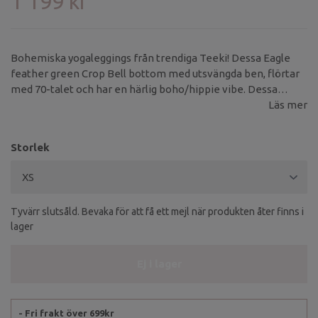
1 199 kr
Bohemiska yogaleggings från trendiga Teeki! Dessa Eagle
feather green Crop Bell bottom med utsvängda ben, flörtar
med 70-talet och har en härlig boho/hippie vibe. Dessa
leggings kan du med fördel använda på yogan, träningen eller
Läs mer
varför inte till en rockig t-shirt på festen.
Storlek
Tyvärr slutsåld. Bevaka för att få ett mejl när produkten åter finns i
lager
Ej i lager
- Fri frakt över 699kr