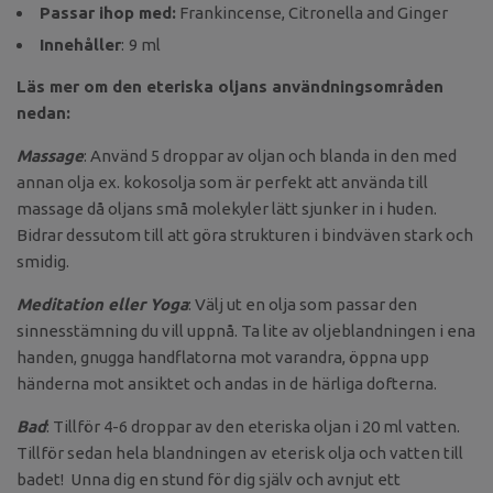
Passar ihop med:
Frankincense, Citronella and Ginger
Innehåller
:
9 ml
Läs mer om den eteriska oljans användningsområden
nedan:
Massage
: Använd 5 droppar av oljan och blanda in den med
annan olja ex. kokosolja som är perfekt att använda till
massage då oljans små molekyler lätt sjunker in i huden.
Bidrar dessutom till att göra strukturen i bindväven stark och
smidig.
Meditation eller Yoga
: Välj ut en olja som passar den
sinnesstämning du vill uppnå. Ta lite av oljeblandningen i ena
handen, gnugga handflatorna mot varandra, öppna upp
händerna mot ansiktet och andas in de härliga dofterna.
Bad
: Tillför 4-6 droppar av den eteriska oljan i 20 ml vatten.
Tillför sedan hela blandningen av eterisk olja och vatten till
badet! Unna dig en stund för dig själv och avnjut ett