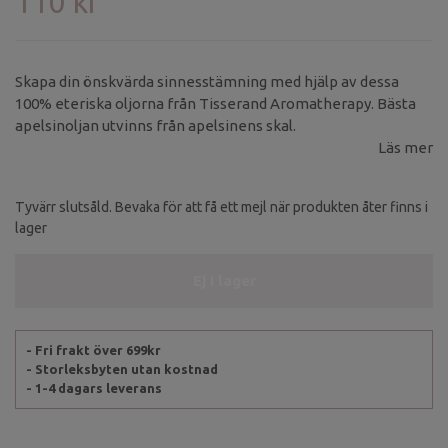
110 kr
Skapa din önskvärda sinnesstämning med hjälp av dessa
100% eteriska oljorna från Tisserand Aromatherapy. Bästa
apelsinoljan utvinns från apelsinens skal.
Läs mer
Tyvärr slutsåld. Bevaka för att få ett mejl när produkten åter finns i
lager
Ej i lager
- Fri frakt över 699kr
- Storleksbyten utan kostnad
- 1-4 dagars leverans