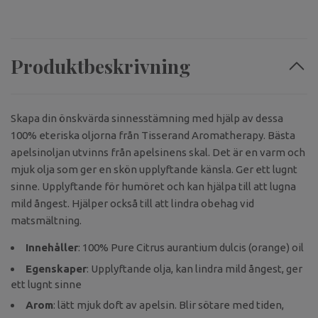
Produktbeskrivning
Skapa din önskvärda sinnesstämning med hjälp av dessa
100% eteriska oljorna från Tisserand Aromatherapy. Bästa
apelsinoljan utvinns från apelsinens
skal. Det är en varm och
mjuk olja som ger en skön upplyftande känsla. Ger ett lugnt
sinne. Upplyftande för humöret och kan hjälpa till att lugna
mild ångest. Hjälper också till att lindra obehag vid
matsmältning.
Innehåller
: 100% Pure Citrus aurantium dulcis (orange) oil
Egenskaper
: Upplyftande olja, kan lindra mild ångest, ger
ett lugnt sinne
Arom
: lätt mjuk doft av apelsin. Blir sötare med tiden,