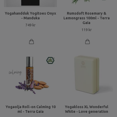
Yogahandduk Yogitoes Onyx
Rumsdoft Rosemary &
- Manduka
Lemongrass 100ml - Terra
Gaia
749 kr
119 kr
Yogaolja Roll-on Calming 10
Yogakloss XL Wonderful
ml - Terra Gaia
White - Love generation