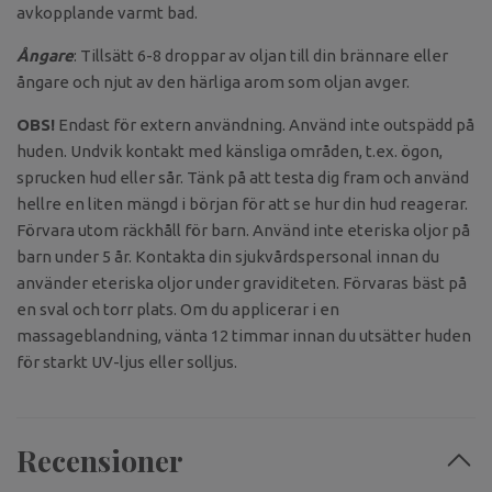
avkopplande varmt bad.
Ångare
: Tillsätt 6-8 droppar av oljan till din brännare eller
ångare och njut av den härliga arom som oljan avger.
OBS!
Endast för extern användning. Använd inte outspädd på
huden. Undvik kontakt med känsliga områden, t.ex. ögon,
sprucken hud eller sår. Tänk på att testa dig fram och använd
hellre en liten mängd i början för att se hur din hud reagerar.
Förvara utom räckhåll för barn. Använd inte eteriska oljor på
barn under 5 år. Kontakta din sjukvårdspersonal innan du
använder eteriska oljor under graviditeten. Förvaras bäst på
en sval och torr plats. Om du applicerar i en
massageblandning, vänta 12 timmar innan du utsätter huden
för starkt UV-ljus eller solljus.
Recensioner