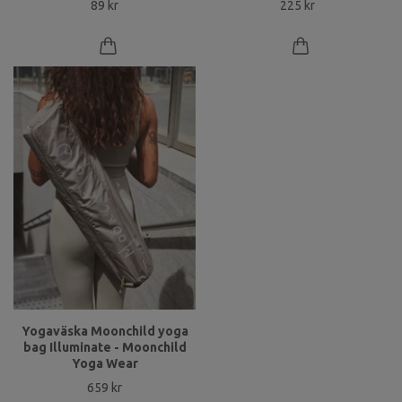
89 kr
225 kr
Yogaväska Moonchild yoga
bag Illuminate - Moonchild
Yoga Wear
659 kr