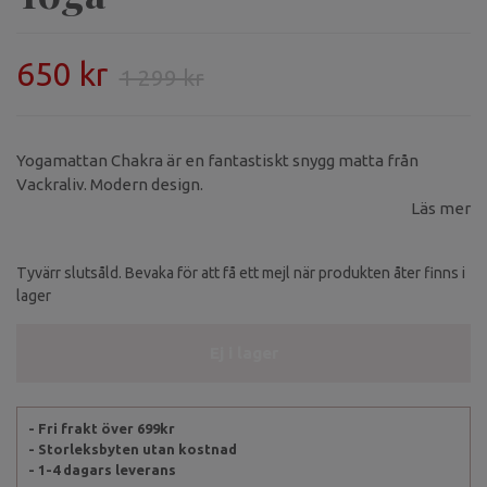
650 kr
1 299 kr
Yogamattan Chakra är en fantastiskt snygg matta från
Vackraliv. Modern design.
Läs mer
Tyvärr slutsåld. Bevaka för att få ett mejl när produkten åter finns i
lager
Ej i lager
- Fri frakt över 699kr
- Storleksbyten utan kostnad
- 1-4 dagars leverans