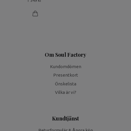
1 549 kr
Om Soul Factory
Kundomdömen
Presentkort
Önskelista
Vilka är vi?
Kundtjänst
Returformulär & Ångra köp