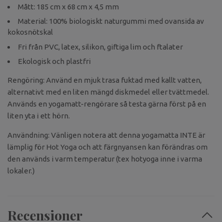
Mått: 185 cm x 68 cm x 4,5 mm
Material: 100% biologiskt naturgummi med ovansida av
kokosnötskal
Fri från PVC, latex, silikon, giftiga lim och ftalater
Ekologisk och plastfri
Rengöring: Använd en mjuk trasa fuktad med kallt vatten,
alternativt med en liten mängd diskmedel eller tvättmedel.
Används en yogamatt-rengörare så testa gärna först på en
liten yta i ett hörn.
Användning: Vänligen notera att denna yogamatta INTE är
lämplig för Hot Yoga och att färgnyansen kan förändras om
den används i varm temperatur (tex hotyoga inne i varma
lokaler.)
Recensioner