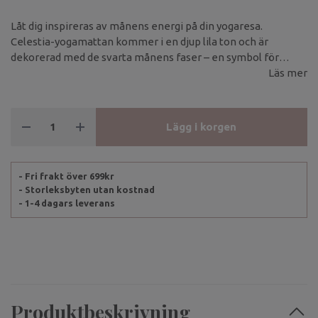
Låt dig inspireras av månens energi på din yogaresa.
Celestia-yogamattan kommer i en djup lila ton och är
dekorerad med de svarta månens faser – en symbol för
balans, förändring och inre styrka.
Läs mer
Lägg i korgen
- Fri frakt över 699kr
- Storleksbyten utan kostnad
- 1-4 dagars leverans
Produktbeskrivning