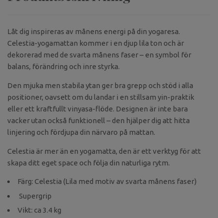
Låt dig inspireras av månens energi på din yogaresa.
Celestia-yogamattan kommer i en djup lila ton och är
dekorerad med de svarta månens faser – en symbol för
balans, förändring och inre styrka.
Den mjuka men stabila ytan ger bra grepp och stöd i alla
positioner, oavsett om du landar i en stillsam yin-praktik
eller ett kraftfullt vinyasa-flöde. Designen är inte bara
vacker utan också funktionell – den hjälper dig att hitta
linjering och fördjupa din närvaro på mattan.
Celestia är mer än en yogamatta, den är ett verktyg för att
skapa ditt eget space och följa din naturliga rytm.
Färg: Celestia (Lila med motiv av svarta månens faser)
Supergrip
Vikt: ca 3.4 kg