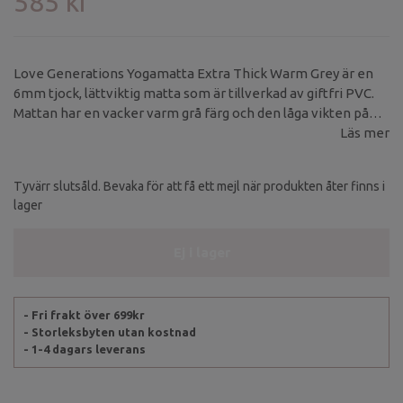
585 kr
Love Generations Yogamatta Extra Thick Warm Grey är en
6mm tjock, lättviktig matta som är tillverkad av giftfri PVC.
Mattan har en vacker varm grå färg och den låga vikten på
1,5kg gör att du enkelt kan ta den med dig trots tjockleken.
Läs mer
Tyvärr slutsåld. Bevaka för att få ett mejl när produkten åter finns i
lager
Ej i lager
- Fri frakt över 699kr
- Storleksbyten utan kostnad
- 1-4 dagars leverans