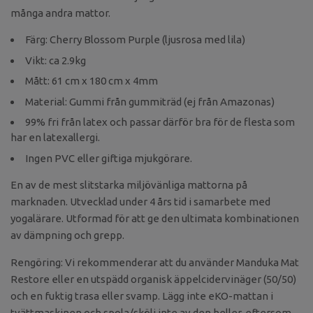
många andra mattor.
Färg: Cherry Blossom Purple (ljusrosa med lila)
Vikt: ca 2.9kg
Mått: 61 cm x 180 cm x 4mm
Material: Gummi från gummiträd (ej från Amazonas)
99% fri från latex och passar därför bra för de flesta som
har en latexallergi.
Ingen PVC eller giftiga mjukgörare.
En av de mest slitstarka miljövänliga mattorna på
marknaden. Utvecklad under 4 års tid i samarbete med
yogalärare. Utformad för att ge den ultimata kombinationen
av dämpning och grepp.
Rengöring: Vi rekommenderar att du använder Manduka Mat
Restore eller en utspädd organisk äppelcidervinäger (50/50)
och en fuktig trasa eller svamp. Lägg inte eKO-mattan i
tvättmaskinen och spola/skölj inte av den heller, eftersom