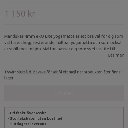
1 150 kr
Mandukas 4mm eKO Lite yogamatta är ett bra val för dig som
vill ha en högpresterande, hållbar yogamatta och som också
är snäll mot miljön. Mattan passar dig som svettas lite till
medel.
Läs mer
Tyvärr slutsåld. Bevaka för att få ett mejl när produkten åter finns i
lager
Ej i lager
- Fri frakt över 699kr
- Storleksbyten utan kostnad
- 1-4 dagars leverans