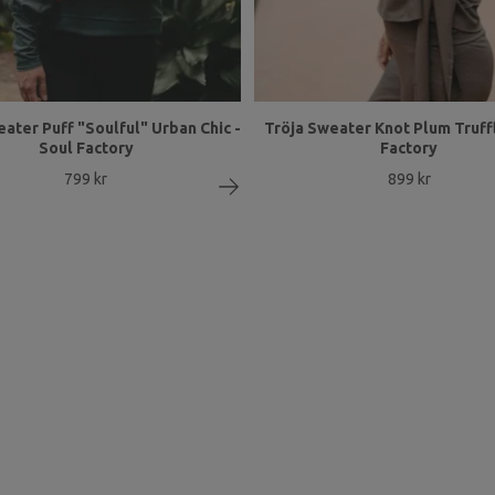
ater Puff "Soulful" Urban Chic -
Tröja Sweater Knot Plum Truffl
Soul Factory
Factory
799 kr
899 kr