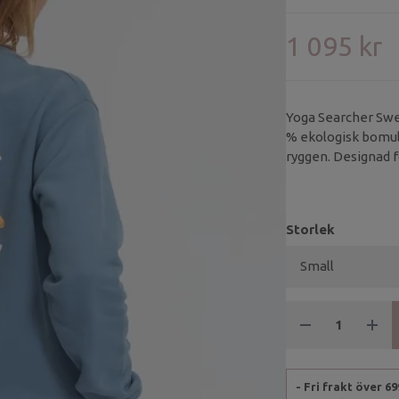
1 095 kr
Yoga Searcher Swea
% ekologisk bomull
ryggen. Designad f
Storlek
- Fri frakt över 6