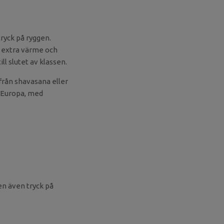
tryck på ryggen.
r extra värme och
ll slutet av klassen.
 från shavasana eller
i Europa, med
en även tryck på