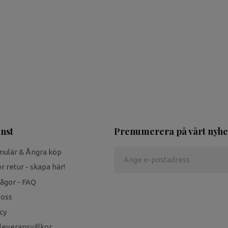
nst
Prenumerera på vårt nyhe
mulär & Ångra köp
r retur - skapa här!
rågor - FAQ
 oss
cy
leveransvillkor