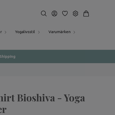
r
Yogalivsstil
Varumärken
 Shipping
irt Bioshiva - Yoga
er