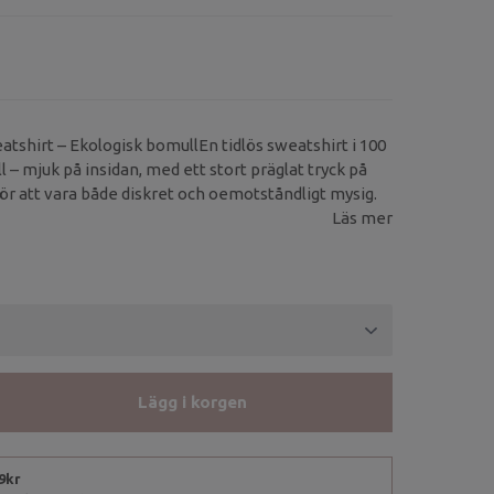
tshirt – Ekologisk bomullEn tidlös sweatshirt i 100
 – mjuk på insidan, med ett stort präglat tryck på
ör att vara både diskret och oemotståndligt mysig.
Läs mer
Lägg i korgen
99kr