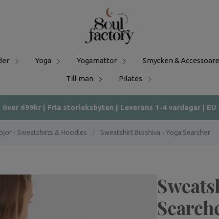
der
Yoga
Yogamattor
Smycken & Accessoare
Till män
Pilates
t över 699kr | Fria storleksbyten | Leverans 1-4 vardagar | EU
öjor - Sweatshirts & Hoodies
/
Sweatshirt Bioshiva - Yoga Searcher
Sweatsh
Search