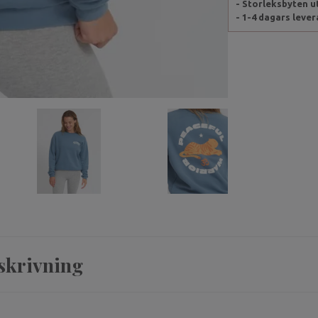
- Storleksbyten 
- 1-4 dagars leve
skrivning