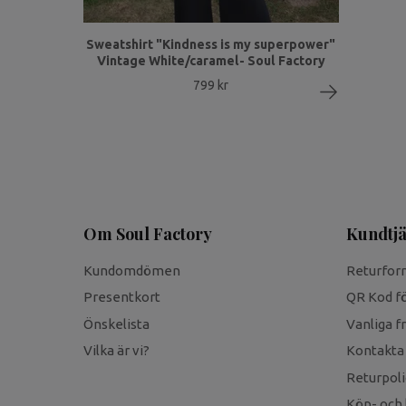
Sweatshirt "Kindness is my superpower"
Vintage White/caramel- Soul Factory
799 kr
Om Soul Factory
Kundtjä
Kundomdömen
Returfor
Presentkort
QR Kod fö
Önskelista
Vanliga f
Vilka är vi?
Kontakta
Returpoli
Köp- och 