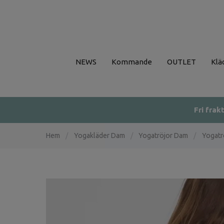
NEWS
Kommande
OUTLET
Klä
Fri frak
Hem
/
Yogakläder Dam
/
Yogatröjor Dam
/
Yogatr