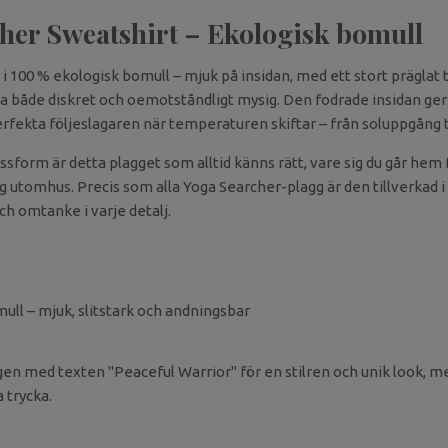
her Sweatshirt – Ekologisk bomull
 i 100 % ekologisk bomull – mjuk på insidan, med ett stort präglat 
ra både diskret och oemotståndligt mysig. Den fodrade insidan ge
perfekta följeslagaren när temperaturen skiftar – från soluppgång ti
ssform är detta plagget som alltid känns rätt, vare sig du går hem
ag utomhus. Precis som alla Yoga Searcher-plagg är den tillverkad 
ch omtanke i varje detalj.
ull – mjuk, slitstark och andningsbar
ggen med texten "Peaceful Warrior" för en stilren och unik look, m
trycka.