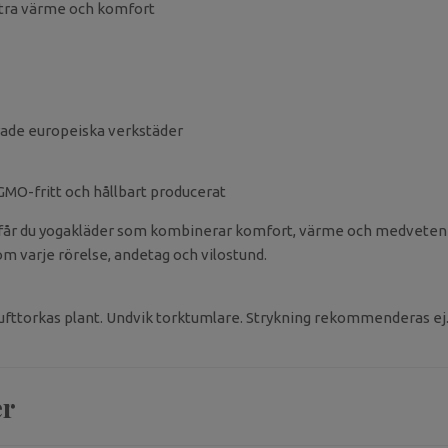
xtra värme och komfort
erade europeiska verkstäder
 GMO-fritt och hållbart producerat
får du yogakläder som kombinerar komfort, värme och medveten 
nom varje rörelse, andetag och vilostund.
Lufttorkas plant. Undvik torktumlare. Strykning rekommenderas ej
er