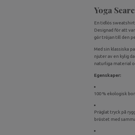
Yoga Searc
En tidlös sweatshirt
Designad för att va
gör tröjan till den 
Med sin klassiska pa
njuter av en kylig d
naturliga material o
Egenskaper:
100 % ekologisk bom
Präglat tryck på ry
bröstet med samma 