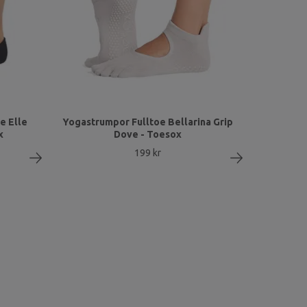
e Elle
Yogastrumpor Fulltoe Bellarina Grip
x
Dove - Toesox
199 kr