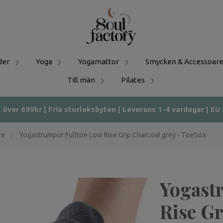
der
Yoga
Yogamattor
Smycken & Accessoare
Till män
Pilates
t över 699kr | Fria storleksbyten | Leverans 1-4 vardagar | EU
re
/
Yogastrumpor Fulltoe Low Rise Grip Charcoal grey - ToeSox
Yogast
Rise Gr