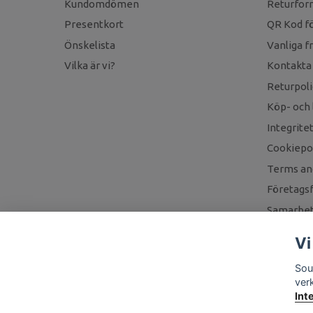
Kundomdömen
Returfor
Presentkort
QR Kod fö
Önskelista
Vanliga f
Vilka är vi?
Kontakta
Returpoli
Köp- och 
Integrite
Cookiepol
Terms an
Företagsf
Samarbet
Vi
Sou
ver
Int