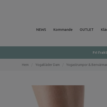
NEWS
Kommande
OUTLET
Klä
Fri frak
Hem
/
Yogakläder Dam
/
Yogastrumpor & Benvärma