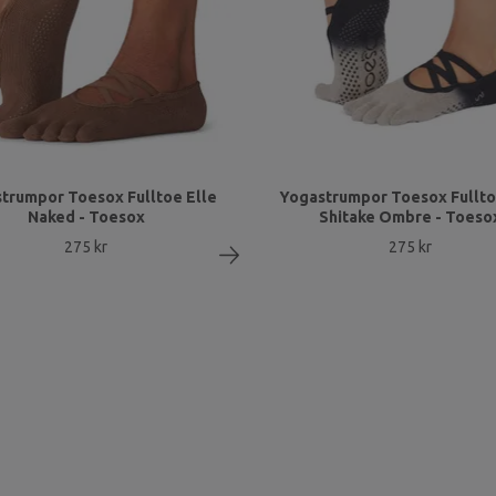
trumpor Toesox Fulltoe Elle
Yogastrumpor Toesox Fullto
Naked - Toesox
Shitake Ombre - Toeso
275 kr
275 kr