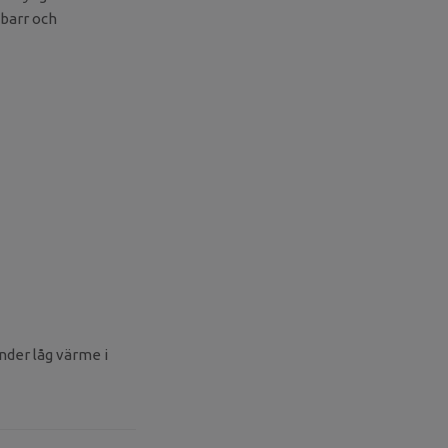
 barr och
nder låg värme i