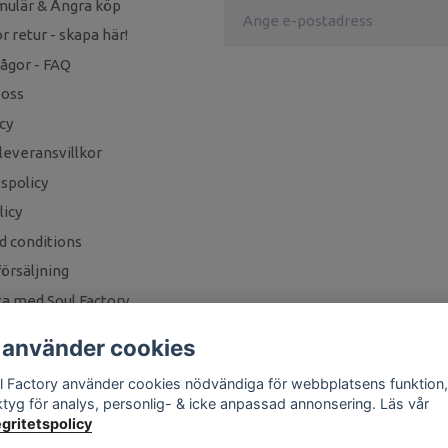
mulär & Ångra köp
r retur - skapa här!
rågor - FAQ
 oss
cy
leveransvillkor
tspolicy
icy
d conditions
örsäljning
a med Soul Factory
 använder cookies
l Factory använder cookies nödvändiga för webbplatsens funktion,
ktyg för analys, personlig- & icke anpassad annonsering. Läs vår
egritetspolicy