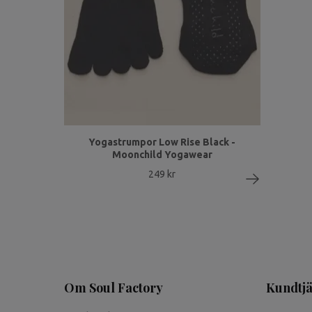
Yogastrumpor Low Rise Black -
Moonchild Yogawear
249 kr
Om Soul Factory
Kundtjä