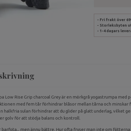
- Fri frakt över 6
- Storleksbyten 
- 1-4 dagars leve
skrivning
a Low Rise Grip charcoal Grey är en mörkgrå yogastrumpa med p
uktionen med fem tår förhindrar blåsor mellan tårna och minskar f
 halkfria sulan förhindrar att du glider på glatt underlag, vilket g
r golv för att stödja balans och kontroll.
barfota... men ännu bättre. Hur ofta fryser man inte om fötterna v