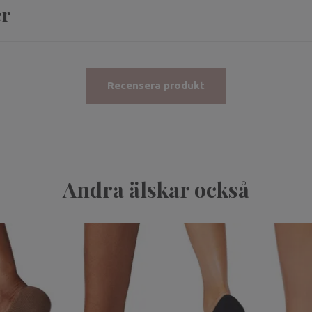
er
Recensera produkt
Andra älskar också