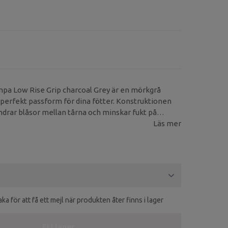
pa Low Rise Grip charcoal Grey är en mörkgrå
erfekt passform för dina fötter. Konstruktionen
drar blåsor mellan tårna och minskar fukt på
ningen.
Läs mer
ka för att få ett mejl när produkten åter finns i lager
Ej i lager