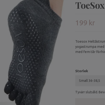
ToeSox
199 kr
Toesox Heltåstrum
yogastrumpa med p
med fem tår förhin
fötterna under trä
Storlek
Tyvärr slutsåld. Beva