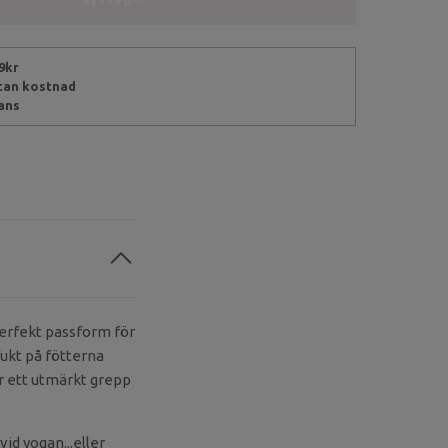
99kr
utan kostnad
rans
erfekt passform för
ukt på fötterna
er ett utmärkt grepp
id yogan...eller