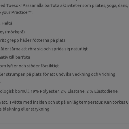
ed Toesox! Passar alla barfota aktiviteter som pilates, yoga, dans,
o your Practice™".
, Heltå
rey (mörkgrå)
itt grepp håller fötterna på plats
åter tårna att röra sig och sprida sig naturligt
ativ till barfota
om lyfter och stöder försiktigt
ler strumpan på plats för att undvika veckning och vridning
r
kologisk bomull, 19% Polyester, 2% Elastane, 2 % Elastodiene.
vätt. Tvätta med insidan och ut på en låg temperatur. Kan torkas u
e blekning eller strykning