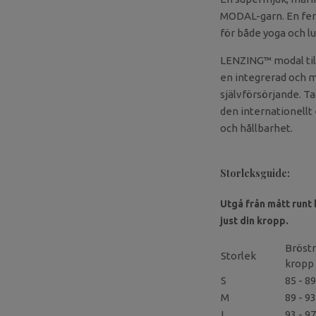
MODAL-garn. En fem
för både yoga och l
LENZING™ modal till
en integrerad och m
självförsörjande. T
den internationellt
och hållbarhet.
Storleksguide:
Utgå från mått runt
just din kropp.
Bröst
Storlek
kropp
S
85 - 89
M
89 - 93
L
93 - 97