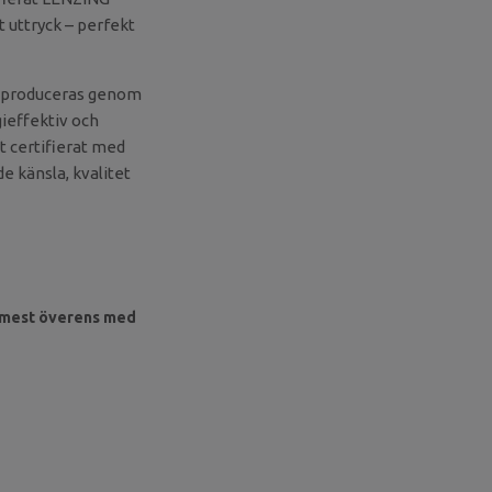
 uttryck – perfekt
ch produceras genom
gieffektiv och
t certifierat med
e känsla, kvalitet
r mest överens med