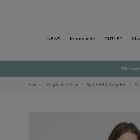
NEWS
Kommande
OUTLET
Klä
Fri frak
Hem
/
Yogakläder Dam
/
Sport BH & Yoga BH
/
Yo