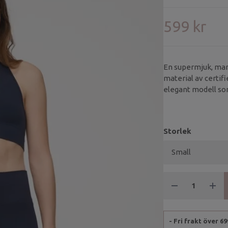
599 kr
En supermjuk, mari
material av certi
elegant modell so
perfekt för både y
Storlek
- Fri frakt över 6