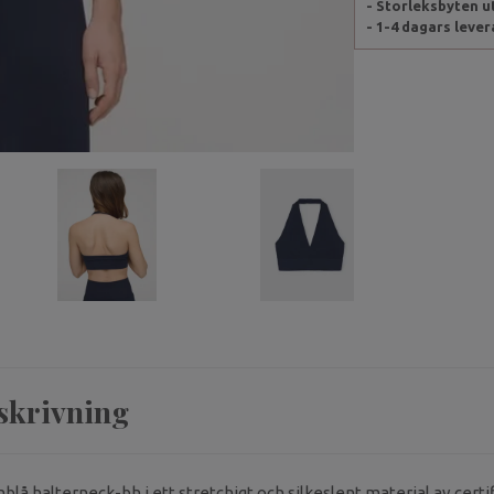
- Storleksbyten 
- 1-4 dagars leve
skrivning
blå halterneck-bh i ett stretchigt och silkeslent material av cer