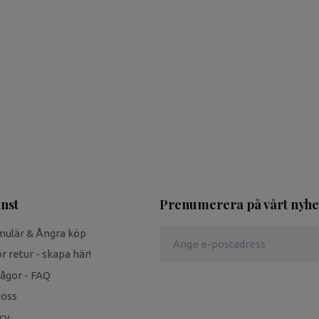
nst
Prenumerera på vårt nyhe
mulär & Ångra köp
r retur - skapa här!
rågor - FAQ
 oss
cy