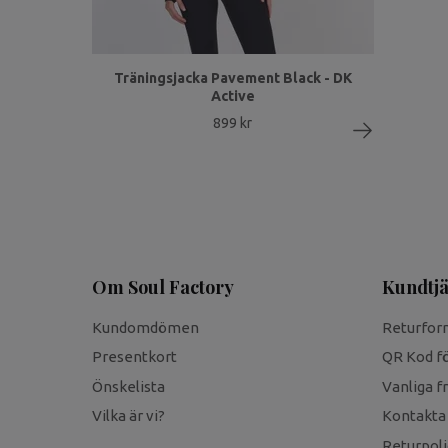
Träningsjacka Pavement Black - DK
Active
899 kr
Om Soul Factory
Kundtjä
Kundomdömen
Returfor
Presentkort
QR Kod fö
Önskelista
Vanliga f
Vilka är vi?
Kontakta
Returpoli