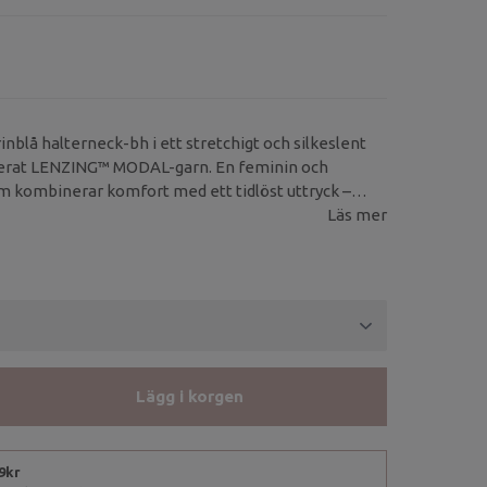
nblå halterneck-bh i ett stretchigt och silkeslent
fierat LENZING™ MODAL-garn. En feminin och
m kombinerar komfort med ett tidlöst uttryck –
oga och lugna vardagsstunder.
Läs mer
Lägg i korgen
99kr