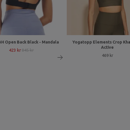
H Open Back Black - Mandala
Yogatopp Elements Crop Khak
Active
423 kr
845 kr
469 kr