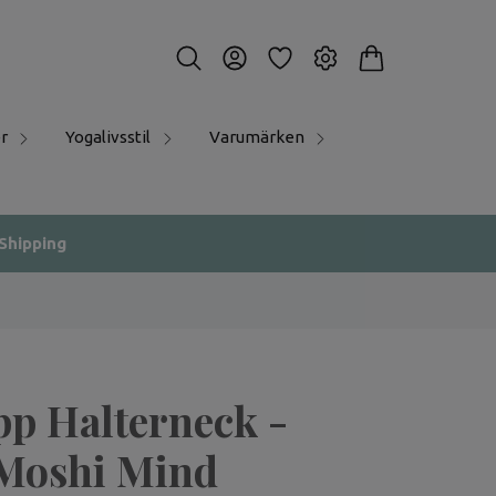
r
Yogalivsstil
Varumärken
 Shipping
pp Halterneck -
Moshi Mind