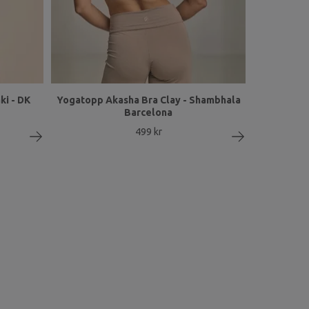
i - DK
Yogatopp Akasha Bra Clay - Shambhala
Barcelona
499 kr