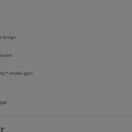
t design
bekväm
ING™ modal-garn
ugal
er