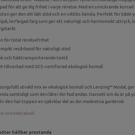
pad för att ge dig frihet i varje rörelse. Med en smickrande korsad
sten ger den ett lätt stöd och en viktlös känsla. Perfekt för både
mjuk, lerfärgad färg som ger ett naturligt och harmoniskt uttryck, 
rgstarkt.
n för total rörelsefrihet
mjukt resårband för naturligt stöd
k och fukttransporterande textil
art tillverkad med OCS-certifierad ekologisk bomull
sorgsfullt utvald mix av ekologisk bomull och Lenzing™ Modal, ge
nsla samtidigt som den låter din hud andas. Oavsett om du är på y
blir den här toppen en självklar del av din medvetna garderob.
se storlektabell
möter hållbar prestanda