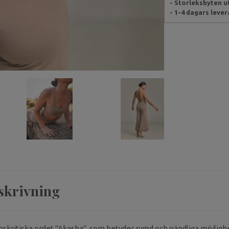
- Storleksbyten 
- 1-4 dagars leve
skrivning
anskritiska ordet "Akasha", som betyder rymd och oändliga möjligh