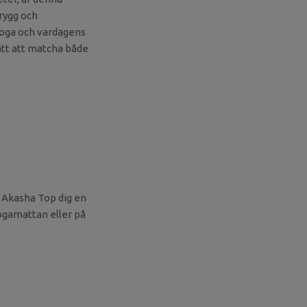
 rygg och
 yoga och vardagens
lätt att matcha både
r Akasha Top dig en
ogamattan eller på