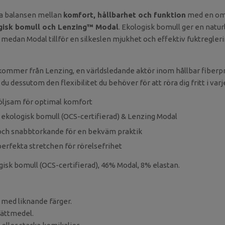
a balansen mellan
komfort, hållbarhet och funktion
med en oms
gisk bomull och Lenzing™ Modal
. Ekologisk bomull ger en naturl
medan Modal tillför en silkeslen mjukhet och effektiv fuktregleri
ommer från Lenzing, en världsledande aktör inom hållbar fiberp
 du dessutom den flexibilitet du behöver för att röra dig fritt i var
 följsam för optimal komfort
d ekologisk bomull (OCS-certifierad) & Lenzing Modal
och snabbtorkande för en bekväm praktik
perfekta stretchen för rörelsefrihet
gisk bomull (OCS-certifierad), 46% Modal, 8% elastan.
t med liknande färger.
vättmedel.