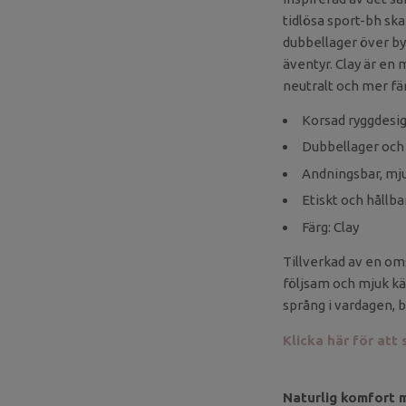
tidlösa sport-bh ska
dubbellager över by
äventyr. Clay är en 
neutralt och mer fä
Korsad ryggdesig
Dubbellager och 
Andningsbar, mju
Etiskt och hållb
Färg: Clay
Tillverkad av en om
följsam och mjuk kä
språng i vardagen, 
Klicka här för att 
Naturlig komfort 