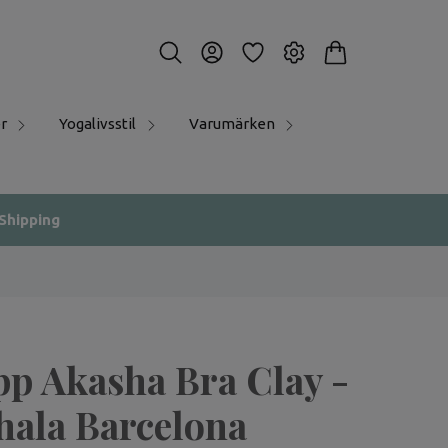
r
Yogalivsstil
Varumärken
 Shipping
pp Akasha Bra Clay -
ala Barcelona