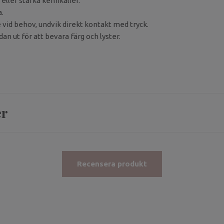
eller starka kemikalier.
a.
 vid behov, undvik direkt kontakt med tryck.
an ut för att bevara färg och lyster.
er
Recensera produkt