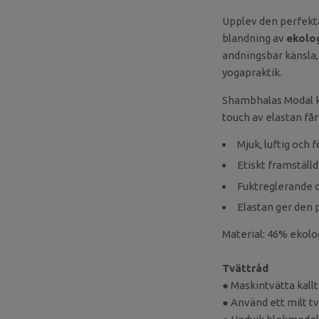
Upplev den perfekt
blandning av
ekolo
andningsbar känsla, 
yogapraktik.
Shambhalas Modal k
touch av elastan får
Mjuk, luftig och
Etiskt framställ
Fuktreglerande 
Elastan ger den 
Material: 46% ekolo
Tvättråd
● Maskintvätta kall
● Använd ett milt t