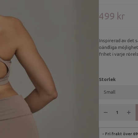
499 kr
Inspirerad av det 
oändliga möjlighete
frihet i varje rör
över bysten ger den
Storlek
- Fri frakt över 6