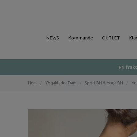
NEWS
Kommande
OUTLET
Klä
Fri frak
Hem
/
Yogakläder Dam
/
Sport BH & Yoga BH
/
Yo