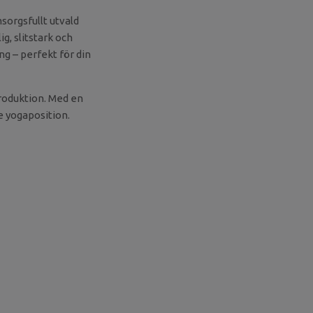
orgsfullt utvald
ig, slitstark och
ng – perfekt för din
roduktion. Med en
je yogaposition.