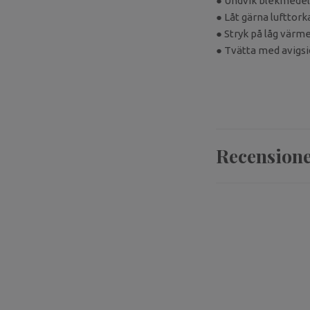
● Undvik blekmedel 
● Låt gärna lufttork
● Stryk på låg värme
● Tvätta med avigsid
Recension