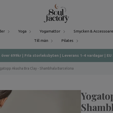
der
Yoga
Yogamattor
Smycken & Accessoare
Till män
Pilates
t över 699kr | Fria storleksbyten | Leverans 1-4 vardagar | EU
gatopp Akasha Bra Clay - Shambhala Barcelona
Yogato
Shambh