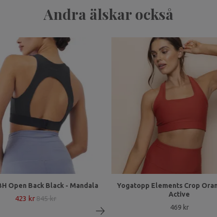
Andra älskar också
H Open Back Black - Mandala
Yogatopp Elements Crop Oran
Active
423 kr
845 kr
469 kr