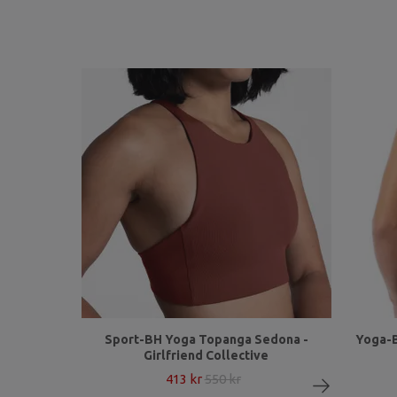
Sport-BH Yoga Topanga Sedona -
Yoga-B
Girlfriend Collective
413 kr
550 kr