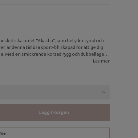
sanskritiska ordet "Akasha", som betyder rymd och
r, är denna tidlösa sport-bh skapad för att ge dig
else. Med en smickrande korsad rygg och dubbellager
 ett lätt stöd och en viktlös känsla.
Läs mer
Lägg i korgen
99kr