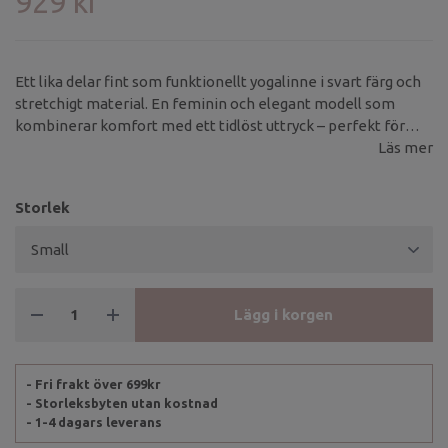
929 kr
Ett lika delar fint som funktionellt yogalinne i svart färg och
stretchigt material. En feminin och elegant modell som
kombinerar komfort med ett tidlöst uttryck – perfekt för
både yoga, lugna vardagsstunder eller varför inte uppklätt till
Läs mer
byxor och kavaj? Fantasin sätter gränserna i detta
mångfacetterade linne!Toppen har en kroppsnära och
Storlek
bekväm passform med ett vackert, lätt transparent
blommönstrat meshmaterial.
Lägg i korgen
- Fri frakt över 699kr
- Storleksbyten utan kostnad
- 1-4 dagars leverans