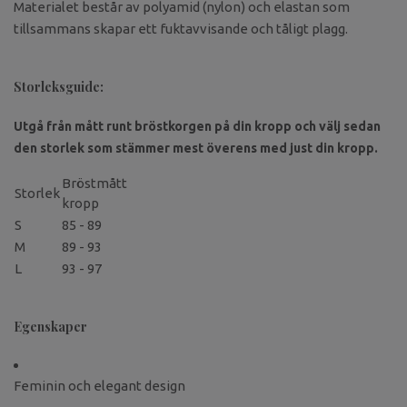
Materialet består av polyamid (nylon) och elastan som
tillsammans skapar ett fuktavvisande och tåligt plagg.
Storleksguide:
Utgå från mått runt bröstkorgen på din kropp och välj sedan
den storlek som stämmer mest överens med just din kropp.
Bröstmått
Storlek
kropp
S
85 - 89
M
89 - 93
L
93 - 97
Egenskaper
Feminin och elegant design