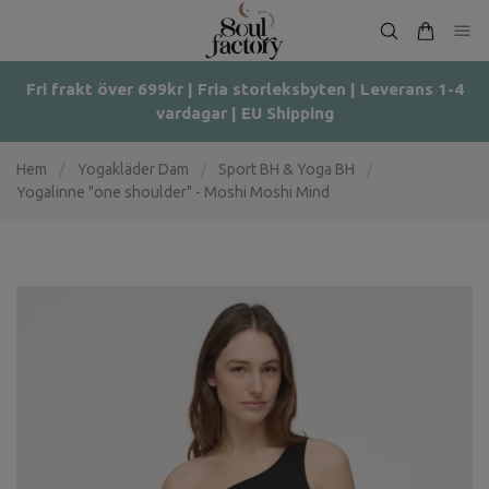
Fri frakt över 699kr | Fria storleksbyten | Leverans 1-4
vardagar | EU Shipping
Hem
/
Yogakläder Dam
/
Sport BH & Yoga BH
/
Yogalinne "one shoulder" - Moshi Moshi Mind