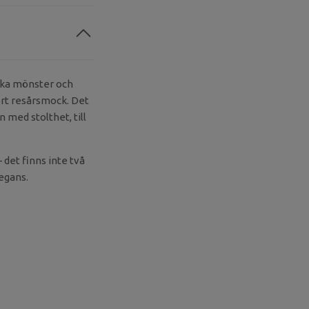
lika mönster och
kort resårsmock. Det
n med stolthet, till
– det finns inte två
legans.