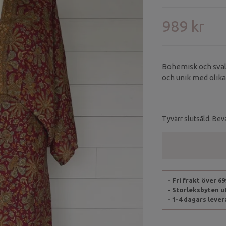
989 kr
Bohemisk och sval 
och unik med olika
Tyvärr slutsåld. Beva
- Fri frakt över 6
- Storleksbyten 
- 1-4 dagars leve