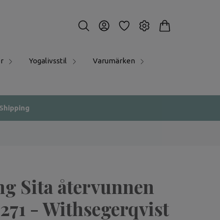
r
Yogalivsstil
Varumärken
 Shipping
ng Sita återvunnen
 271 - Withsegerqvist