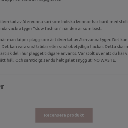
llverkad av återvunna sari som Indiska kvinnor har burit med stolt
nda vackra tyger "slow fashion" när den är som bäst.
 när man köper plagg som är tillverkat av återvunna tyger. Det kan
Det kan vara små trådar eller små obetydliga fläckar. Detta ska in
tisk del i hur plagget tidigare använts. Var stolt över att du har 
ätt håll. Och samtidigt ser du helt galet snygg ut! NO WASTE.
er
Recensera produkt