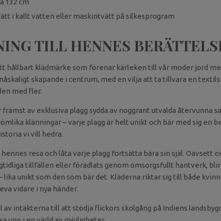
ca 132 cm
ätt i kallt vatten eller maskintvätt på silkesprogram
NING TILL HENNES BERÄTTELS
tt hållbart klädmärke som förenar kärleken till vår moder jord me
måskaligt skapande i centrum, med en vilja att ta tillvara en textilsk
den med fler.
 främst av exklusiva plagg sydda av noggrant utvalda återvunna sar
römlika klänningar – varje plagg är helt unikt och bär med sig en b
storia vi vill hedra.
a hennes resa och låta varje plagg fortsätta bära sin själ. Oavsett o
gtidliga tillfällen eller förädlats genom omsorgsfullt hantverk, blir
lika unikt som den som bär det. Kläderna riktar sig till både kvin
leva vidare i nya händer.
av intäkterna till att stödja flickors skolgång på Indiens landsbygd
äxa upp i en värld av möjligheter.