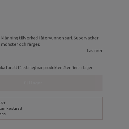
klänning tillverkad i återvunnen sari. Supervacker
 mönster och färger.
Läs mer
ka för att få ett mejl när produkten åter finns i lager
Ej i lager
99kr
utan kostnad
rans