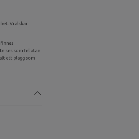
het. Vi älskar
 finnas
te ses som fel utan
valt ett plagg som