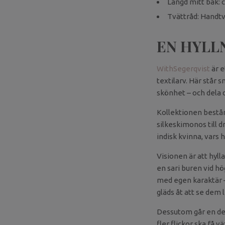
Längd mitt bak: 
Tvättråd: Handtv
EN HYLL
WithSegerqvist
är e
textilarv. Här står s
skönhet – och dela 
Kollektionen består
silkeskimonos till d
indisk kvinna, vars hi
Visionen är att hyll
en sari buren vid hö
med egen karaktär – 
gläds åt att se dem 
Dessutom går en del 
fler flickor ska få v