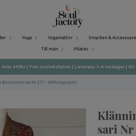
der
Yoga
Yogamattor
Smycken & Accessoare
Till män
Pilates
t över 699kr | Fria storleksbyten | Leverans 1-4 vardagar | EU
a återvunnen sari Nr 271 - Withsegerqvist
Klänni
sari Nr