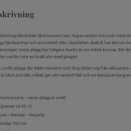
skrivning
länning tillverkad i återvunnen sari. Supervacker och unik med o
iga fjärilsärmar och en omlott slits i kjoldelen. Baktill har den en 
länningar. Varje plagg har tidigare burits av en indisk kvinna. Bär de
ler varför inte en kväll ute med gänget.
t
unikt plagg
, där både mönster och färg skiljer sig från alla andra 
är skirt och lätt, vilket ger ett vackert fall och en känsla av lyxig e
rvunna saris – varje plagg är unikt
(passar ca XS-L)
euse – Renew – Recycle
 midja: 102 cm