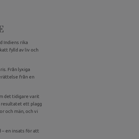
E
d Indiens rika
att fylld av liv och
is. Från lyxiga
erättelse från en
m det tidigare varit
 resultatet ett plagg
nor och män, och vi
 – en insats för att