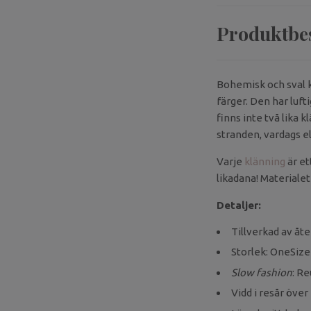
Produktbe
Bohemisk och sval k
färger. Den har luft
finns inte två lika k
stranden, vardags el
Varje
klänning
är et
likadana! Materialet 
Detaljer:
Tillverkad av åte
Storlek: OneSize 
Slow fashion
: R
Vidd i resår över