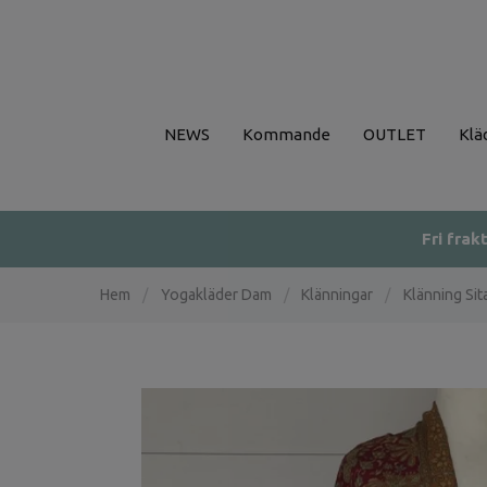
NEWS
Kommande
OUTLET
Klä
Fri frak
Hem
/
Yogakläder Dam
/
Klänningar
/
Klänning Sit