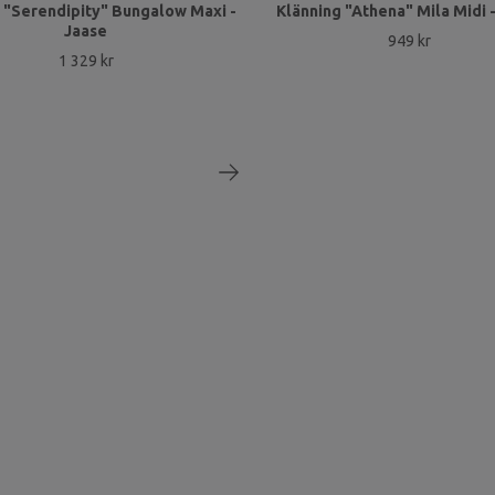
 "Serendipity" Bungalow Maxi -
Klänning "Athena" Mila Midi 
Jaase
949 kr
1 329 kr