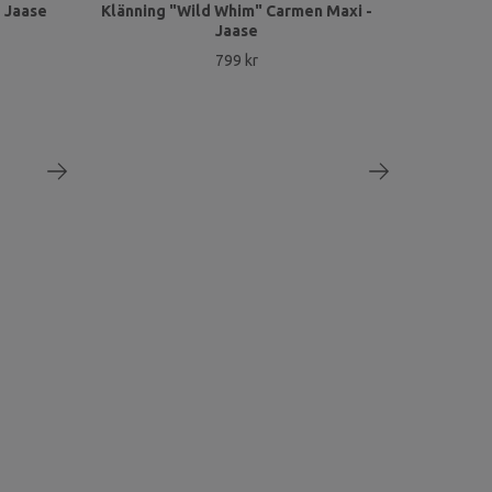
- Jaase
Klänning "Wild Whim" Carmen Maxi -
Jaase
799 kr