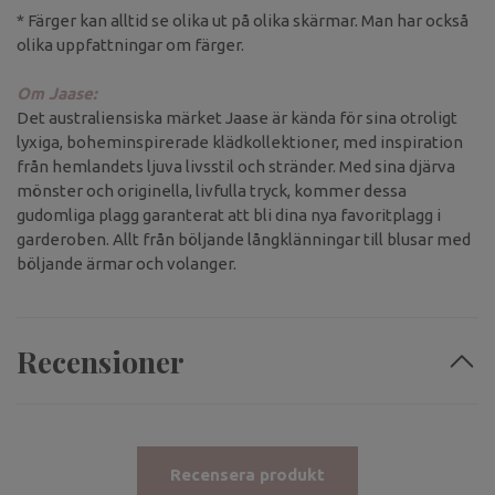
* Färger kan alltid se olika ut på olika skärmar. Man har också
olika uppfattningar om färger.
Om Jaase:
Det australiensiska märket Jaase är kända för sina otroligt
lyxiga, boheminspirerade klädkollektioner, med inspiration
från hemlandets ljuva livsstil och stränder. Med sina djärva
mönster och originella, livfulla tryck, kommer dessa
gudomliga plagg garanterat att bli dina nya favoritplagg i
garderoben. Allt från böljande långklänningar till blusar med
böljande ärmar och volanger.
Recensioner
Recensera produkt