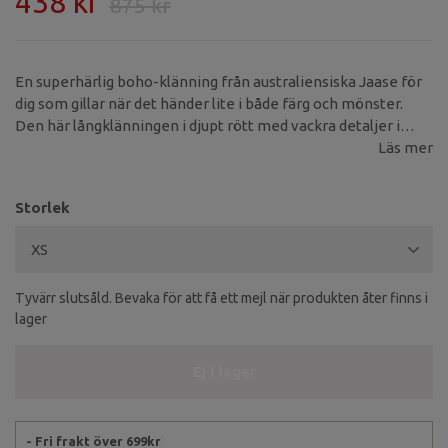
438 kr
875 kr
En superhärlig boho-klänning från australiensiska Jaase för
dig som gillar när det händer lite i både färg och mönster.
Den här långklänningen i djupt rött med vackra detaljer i
blått, vitt och rosa har en härlig folklore-känsla och är lika
Läs mer
bekväm som snygg.
Storlek
Tyvärr slutsåld. Bevaka för att få ett mejl när produkten åter finns i
lager
Ej i lager
- Fri frakt över 699kr