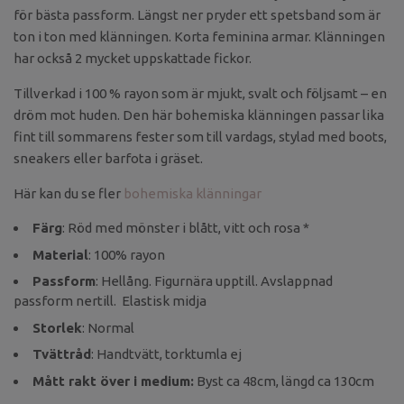
för bästa passform. Längst ner pryder ett spetsband som är
ton i ton med klänningen. Korta feminina armar. Klänningen
har också 2 mycket uppskattade fickor.
Tillverkad i 100 % rayon som är mjukt, svalt och följsamt – en
dröm mot huden. Den här bohemiska klänningen passar lika
fint till sommarens fester som till vardags, stylad med boots,
sneakers eller barfota i gräset.
Här kan du se fler
bohemiska klänningar
Färg
: Röd med mönster i blått, vitt och rosa *
Material
: 100% rayon
Passform
: Hellång. Figurnära upptill. Avslappnad
passform nertill. Elastisk midja
Storlek
: Normal
Tvättråd
: Handtvätt, torktumla ej
Mått rakt över i medium:
Byst ca 48cm, längd ca 130cm