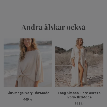
Andra älskar också
Blus Mega Ivory- IbzMode
Long Kimono Fiore Aureza
Ivory- IbzMode
449 kr
765 kr