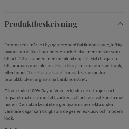
Produktbeskrivning
Sommarens måste i byxgarderoben! Batikmönstrade, luftiga
byxor som är lika fina under en arbetsdag med en blus som
till och från stranden med en bikinitopp till. Matcha gärna
tillsammans med blusen
"Mega Ivory"
för en mer klädd look,
eller linnet
"Lua Almora Ivory"
för att likt den andra
produktbilden färgmatcha batikmönstret.
Tillverkade i 100% Rayon Voile erbjuder de ett mjukt och
följsamt material med ett vackert fall och en sval känsla mot
huden. Den lätta kvaliteten gör byxorna perfekta under
varmare dagar samtidigt som de ger en exklusiv och modern
look.