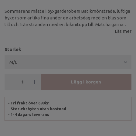
Sommarens måste i byxgarderoben! Batikmönstrade, luftiga
byxor som är lika fina under en arbetsdag med en blus som
till och från stranden med en bikinitopp till. Matcha gärna
tillsammans med blusen "Mega Ivory" för en mer klädd look,
Läs mer
eller linnet "Lua Almora Ivory" för att likt den andra
produktbilden färgmatcha batikmönstret.
Storlek
Lägg i korgen
- Fri frakt över 699kr
- Storleksbyten utan kostnad
- 1-4 dagars leverans