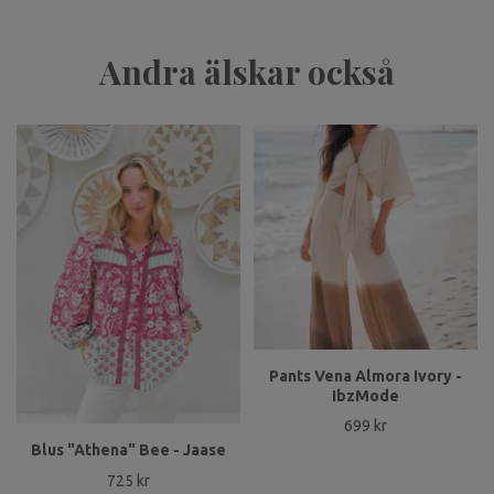
Andra älskar också
Pants Vena Almora Ivory -
IbzMode
699 kr
Blus "Athena" Bee - Jaase
725 kr