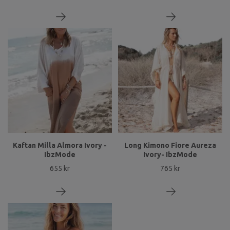
Kaftan Milla Almora Ivory -
Long Kimono Fiore Aureza
IbzMode
Ivory- IbzMode
655 kr
765 kr