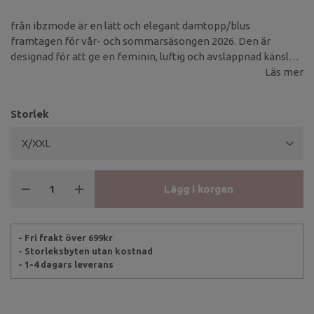
från ibzmode är en lätt och elegant damtopp/blus
framtagen för vår- och sommarsäsongen 2026. Den är
designad för att ge en feminin, luftig och avslappnad känsla
som passar perfekt under varmare dagar.
Läs mer
Storlek
Lägg i korgen
- Fri frakt över 699kr
- Storleksbyten utan kostnad
- 1-4 dagars leverans