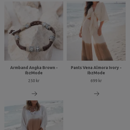
Armband Angka Brown -
Pants Vena Almora Ivory -
IbzMode
IbzMode
250 kr
699 kr