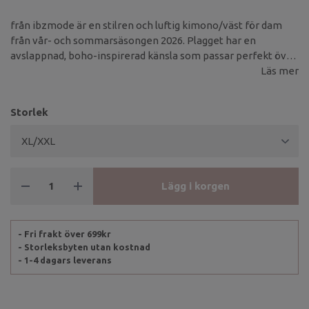
från ibzmode är en stilren och luftig kimono/väst för dam
från vår- och sommarsäsongen 2026. Plagget har en
avslappnad, boho-inspirerad känsla som passar perfekt över
klänningar, toppar eller badkläder under varma dagar.
Läs mer
Storlek
Lägg i korgen
- Fri frakt över 699kr
- Storleksbyten utan kostnad
- 1-4 dagars leverans