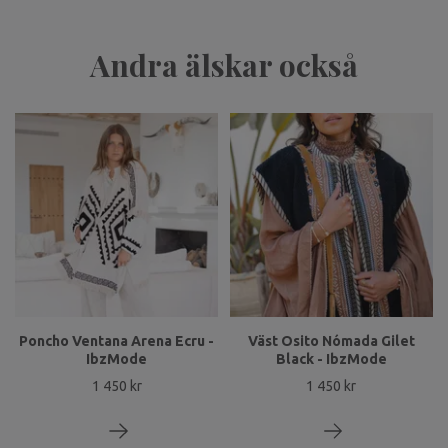
Andra älskar också
Poncho Ventana Arena Ecru -
Väst Osito Nómada Gilet
IbzMode
Black - IbzMode
1 450 kr
1 450 kr