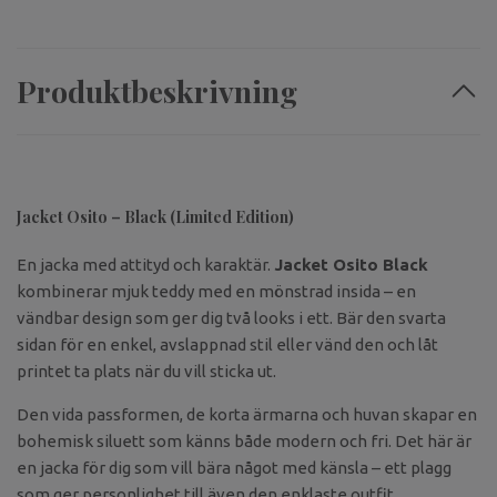
Produktbeskrivning
Jacket Osito – Black (Limited Edition)
En jacka med attityd och karaktär.
Jacket Osito Black
kombinerar mjuk teddy med en mönstrad insida – en
vändbar design som ger dig två looks i ett. Bär den svarta
sidan för en enkel, avslappnad stil eller vänd den och låt
printet ta plats när du vill sticka ut.
Den vida passformen, de korta ärmarna och huvan skapar en
bohemisk siluett som känns både modern och fri. Det här är
en jacka för dig som vill bära något med känsla – ett plagg
som ger personlighet till även den enklaste outfit.