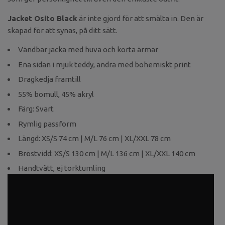
Jacket Osito Black
är inte gjord för att smälta in. Den är
skapad för att synas, på ditt sätt.
Vändbar jacka med huva och korta ärmar
Ena sidan i mjuk teddy, andra med bohemiskt print
Dragkedja framtill
55% bomull, 45% akryl
Färg: Svart
Rymlig passform
Längd: XS/S 74 cm | M/L 76 cm | XL/XXL 78 cm
Bröstvidd: XS/S 130 cm | M/L 136 cm | XL/XXL 140 cm
Handtvätt, ej torktumling