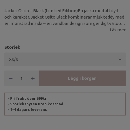
Jacket Osito – Black (Limited Edition)En jacka med attityd
och karaktär. Jacket Osito Black kombinerar mjuk teddy med
en mönstrad insida – en vändbar design som ger dig två looks
i ett.
Läs mer
Storlek
Lägg i korgen
- Fri frakt över 699kr
- Storleksbyten utan kostnad
- 1-4 dagars leverans