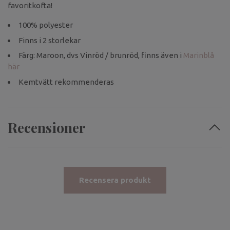
favoritkofta!
100% polyester
Finns i 2 storlekar
Färg: Maroon, dvs Vinröd / brunröd, finns även i
Marinblå
här
Kemtvätt rekommenderas
Recensioner
Recensera produkt