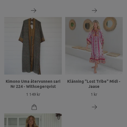
Kimono Uma återvunnen sari
Klänning "Lost Tribe" Midi -
Nr 224 - Withsegerqvist
Jaase
1 149 kr
1 kr