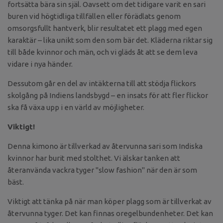
fortsätta bära sin själ. Oavsett om det tidigare varit en sari
buren vid högtidliga tillfällen eller förädlats genom
omsorgsfullt hantverk, blir resultatet ett plagg med egen
karaktär – lika unikt som den som bär det. Kläderna riktar sig
till både kvinnor och män, och vi gläds åt att se dem leva
vidare i nya händer.
Dessutom går en del av intäkterna till att stödja flickors
skolgång på Indiens landsbygd – en insats för att fler flickor
ska få växa upp i en värld av möjligheter.
Viktigt!
Denna kimono är tillverkad av återvunna sari som Indiska
kvinnor har burit med stolthet. Vi älskar tanken att
återanvända vackra tyger "slow fashion" när den är som
bäst.
Viktigt att tänka på när man köper plagg som är tillverkat av
återvunna tyger. Det kan finnas oregelbundenheter. Det kan