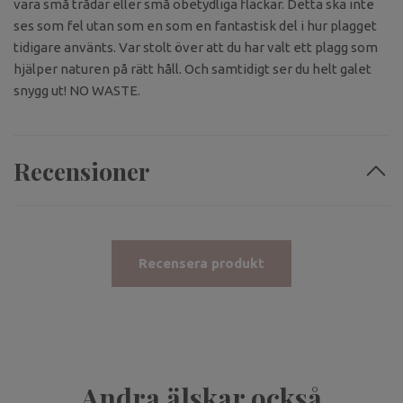
vara små trådar eller små obetydliga fläckar. Detta ska inte
ses som fel utan som en som en fantastisk del i hur plagget
tidigare använts. Var stolt över att du har valt ett plagg som
hjälper naturen på rätt håll. Och samtidigt ser du helt galet
snygg ut! NO WASTE.
Recensioner
Recensera produkt
Andra älskar också