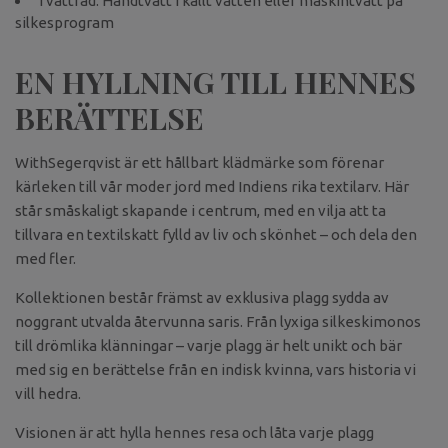
Tvättråd: Handtvätt i kallt vatten eller maskintvätt på
silkesprogram
EN HYLLNING TILL HENNES
BERÄTTELSE
WithSegerqvist är ett hållbart klädmärke som förenar
kärleken till vår moder jord med Indiens rika textilarv. Här
står småskaligt skapande i centrum, med en vilja att ta
tillvara en textilskatt fylld av liv och skönhet – och dela den
med fler.
Kollektionen består främst av exklusiva plagg sydda av
noggrant utvalda återvunna saris. Från lyxiga silkeskimonos
till drömlika klänningar – varje plagg är helt unikt och bär
med sig en berättelse från en indisk kvinna, vars historia vi
vill hedra.
Visionen är att hylla hennes resa och låta varje plagg