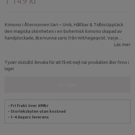
1 149 kr
Kimono i Återvunnen Sari – Unik, Hållbar & TidlösUpptäck
den magiska skönheten i en bohemisk kimono skapad av
handplockade, återvunna saris från Withegeqvist. Varje
kimono är ett unikt plagg, där både mönster och färg skiljer
Läs mer
sig från alla andra – det finns inte två likadana! Materialet är
skirt och lätt, vilket ger ett vackert fall och en känsla av lyxig
Tyvärr slutsåld. Bevaka för att få ett mejl när produkten åter finns i
elegans.
lager
Ej i lager
- Fri frakt över 699kr
- Storleksbyten utan kostnad
- 1-4 dagars leverans