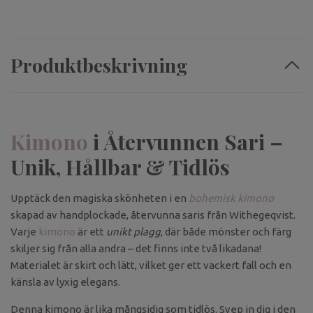
Produktbeskrivning
Kimono
i Återvunnen Sari –
Unik, Hållbar & Tidlös
Upptäck den magiska skönheten i en
bohemisk kimono
skapad av handplockade, återvunna saris från Withegeqvist.
Varje
kimono
är ett
unikt plagg
, där både mönster och färg
skiljer sig från alla andra – det finns inte två likadana!
Materialet är skirt och lätt, vilket ger ett vackert fall och en
känsla av lyxig elegans.
Denna kimono är lika mångsidig som tidlös. Svep in dig i den