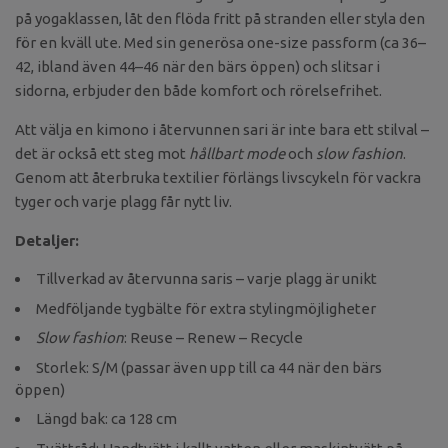
på yogaklassen, låt den flöda fritt på stranden eller styla den
för en kväll ute. Med sin generösa one-size passform (ca 36–
42, ibland även 44–46 när den bärs öppen) och slitsar i
sidorna, erbjuder den både komfort och rörelsefrihet.
Att välja en kimono i återvunnen sari är inte bara ett stilval –
det är också ett steg mot
hållbart mode
och
slow fashion
.
Genom att återbruka textilier förlängs livscykeln för vackra
tyger och varje plagg får nytt liv.
Detaljer:
Tillverkad av återvunna saris – varje plagg är unikt
Medföljande tygbälte för extra stylingmöjligheter
Slow fashion
: Reuse – Renew – Recycle
Storlek: S/M (passar även upp till ca 44 när den bärs
öppen)
Längd bak: ca 128 cm