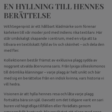
EN HYLLNING TILL HENNES
BERÄTTELSE
WithSegerqvist är ett hållbart klädmärke som förenar
kärleken till vår moder jord med Indiens rika textilarv. Här
står småskaligt skapande i centrum, med en vilja att ta
tillvara en textilskatt fylld av liv och skönhet – och dela den
med fler.
Kollektionen består främst av exklusiva plagg sydda av
noggrant utvalda återvunna saris. Från lyxiga silkeskimonos
till drömlika klänningar – varje plagg är helt unikt och bär
med sig en berättelse från en indisk kvinna, vars historia vi
vill hedra.
Visionen är att hylla hennes resa och låta varje plagg
fortsätta bära sin själ. Oavsett om det tidigare varit en sari
buren vid högtidliga tillfällen eller förädlats genom
omsorgsfullt hantverk, blir resultatet ett plagg med egen