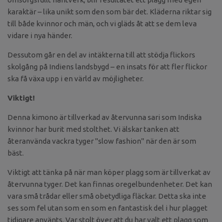
karaktär – lika unikt som den som bär det. Kläderna riktar sig
till både kvinnor och män, och vi gläds åt att se dem leva
vidare i nya händer.
Dessutom går en del av intäkterna till att stödja flickors
skolgång på Indiens landsbygd – en insats för att fler flickor
ska få växa upp i en värld av möjligheter.
Viktigt!
Denna kimono är tillverkad av återvunna sari som Indiska
kvinnor har burit med stolthet. Vi älskar tanken att
återanvända vackra tyger "slow fashion" när den är som
bäst.
Viktigt att tänka på när man köper plagg som är tillverkat av
återvunna tyger. Det kan finnas oregelbundenheter. Det kan
vara små trådar eller små obetydliga fläckar. Detta ska inte
ses som fel utan som en som en fantastisk del i hur plagget
tidigare använts. Var stolt över att du har valt ett plagg som