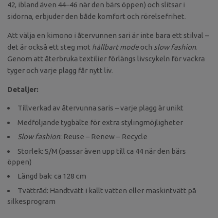
42, ibland även 44–46 när den bärs öppen) och slitsar i
sidorna, erbjuder den både komfort och rörelsefrihet.
Att välja en kimono i återvunnen sari är inte bara ett stilval –
det är också ett steg mot
hållbart mode
och
slow fashion
.
Genom att återbruka textilier förlängs livscykeln för vackra
tyger och varje plagg får nytt liv.
Detaljer:
Tillverkad av återvunna saris – varje plagg är unikt
Medföljande tygbälte för extra stylingmöjligheter
Slow fashion
: Reuse – Renew – Recycle
Storlek: S/M (passar även upp till ca 44 när den bärs
öppen)
Längd bak: ca 128 cm
Tvättråd: Handtvätt i kallt vatten eller maskintvätt på
silkesprogram