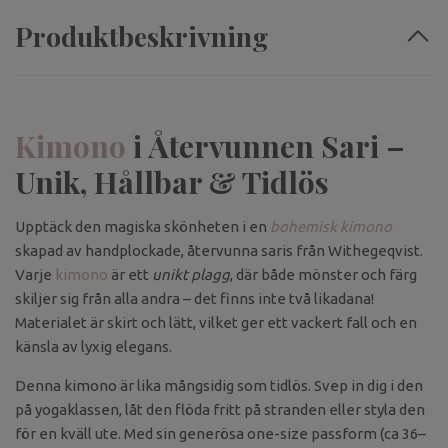
Produktbeskrivning
Kimono
i Återvunnen Sari –
Unik, Hållbar & Tidlös
Upptäck den magiska skönheten i en
bohemisk kimono
skapad av handplockade, återvunna saris från Withegeqvist.
Varje
kimono
är ett
unikt plagg
, där både mönster och färg
skiljer sig från alla andra – det finns inte två likadana!
Materialet är skirt och lätt, vilket ger ett vackert fall och en
känsla av lyxig elegans.
Denna kimono är lika mångsidig som tidlös. Svep in dig i den
på yogaklassen, låt den flöda fritt på stranden eller styla den
för en kväll ute. Med sin generösa one-size passform (ca 36–