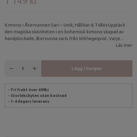
1 149 kr
Kimono i Återvunnen Sari – Unik, Hållbar & TidlösUpptäck
den magiska skönheten i en bohemisk kimono skapad av
handplockade, återvunna saris från Withegeqvist. Varje
kimono är ett unikt plagg, där både mönster och färg skiljer
Läs mer
sig från alla andra – det finns inte två likadana! Materialet är
skirt och lätt, vilket ger ett vackert fall och en känsla av lyxig
elegans.
Lägg i korgen
- Fri frakt över 699kr
- Storleksbyten utan kostnad
- 1-4 dagars leverans