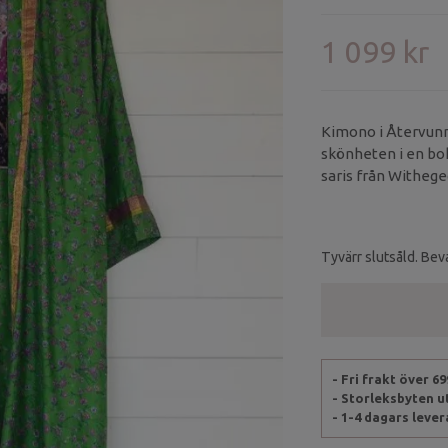
1 099 kr
Kimono i Återvunn
skönheten i en bo
saris från Withegeq
mönster och färg sk
Materialet är skirt 
lyxig elegans.
Tyvärr slutsåld. Beva
- Fri frakt över 6
- Storleksbyten 
- 1-4 dagars leve