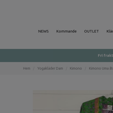
NEWS
Kommande
OUTLET
Klä
Fri frak
Hem
/
Yogakläder Dam
/
Kimono
/
Kimono Uma åte