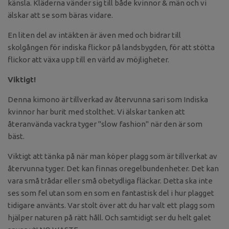
känsla. Kläderna vänder sig till både kvinnor & män och vi
älskar att se som bäras vidare.
En liten del av intäkten är även med och bidrar till
skolgången för indiska flickor på landsbygden, för att stötta
flickor att växa upp till en värld av möjligheter.
Viktigt!
Denna kimono är tillverkad av återvunna sari som Indiska
kvinnor har burit med stolthet. Vi älskar tanken att
återanvända vackra tyger "slow fashion" när den är som
bäst.
Viktigt att tänka på när man köper plagg som är tillverkat av
återvunna tyger. Det kan finnas oregelbundenheter. Det kan
vara små trådar eller små obetydliga fläckar. Detta ska inte
ses som fel utan som en som en fantastisk del i hur plagget
tidigare använts. Var stolt över att du har valt ett plagg som
hjälper naturen på rätt håll. Och samtidigt ser du helt galet