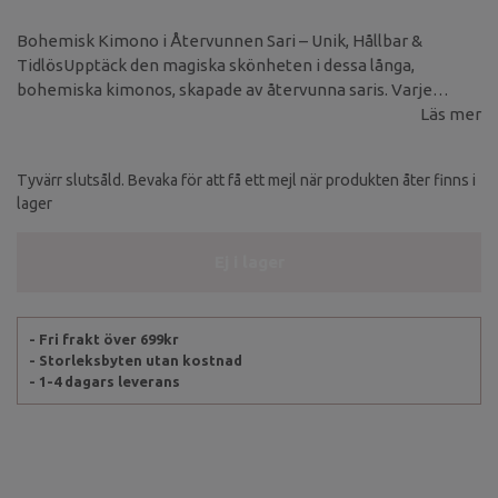
Bohemisk Kimono i Återvunnen Sari – Unik, Hållbar &
TidlösUpptäck den magiska skönheten i dessa långa,
bohemiska kimonos, skapade av återvunna saris. Varje
kimono är helt unik i både mönster och färg – det finns inte
Läs mer
två likadana! Tillverkad av ett tunnare, skirt material som ger
en elegant känsla och ett vackert fall.
Tyvärr slutsåld. Bevaka för att få ett mejl när produkten åter finns i
lager
Ej i lager
- Fri frakt över 699kr
- Storleksbyten utan kostnad
- 1-4 dagars leverans