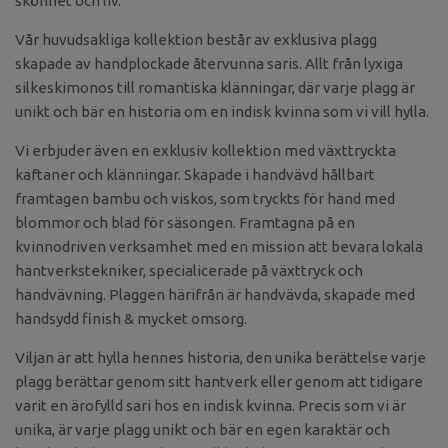
skönhet och liv.
Vår huvudsakliga kollektion består av exklusiva plagg
skapade av handplockade återvunna saris. Allt från lyxiga
silkeskimonos till romantiska klänningar, där varje plagg är
unikt och bär en historia om en indisk kvinna som vi vill hylla.
Vi erbjuder även en exklusiv kollektion med växttryckta
kaftaner och klänningar. Skapade i handvävd hållbart
framtagen bambu och viskos, som tryckts för hand med
blommor och blad för säsongen. Framtagna på en
kvinnodriven verksamhet med en mission att bevara lokala
hantverkstekniker, specialicerade på växttryck och
handvävning. Plaggen härifrån är handvävda, skapade med
handsydd finish & mycket omsorg.
Viljan är att hylla hennes historia, den unika berättelse varje
plagg berättar genom sitt hantverk eller genom att tidigare
varit en ärofylld sari hos en indisk kvinna. Precis som vi är
unika, är varje plagg unikt och bär en egen karaktär och