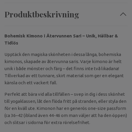
Produktbeskrivning
Bohemisk Kimono i Återvunnen Sari – Unik, Hållbar &
Tidlös
Upptäck den magiska skönheten i dessa långa, bohemiska
kimonos, skapade av återvunna saris. Varje kimono är helt
unik i både mönster och färg – det finns inte två likadana!
Tillverkad av ett tunnare, skirt material som ger en elegant
känsla och ett vackert fall.
Perfekt att bära vid alla tillfällen – svep in dig i dess skönhet
till yogaklassen, låt den flöda fritt på stranden, eller styla den
för en kväll ute. Kimonon har en generös one-size passform
(ca 36–42 (ibland även 44-46 om man väljer att ha den öppen)
och slitsar i sidorna för extra rörelsefrihet.