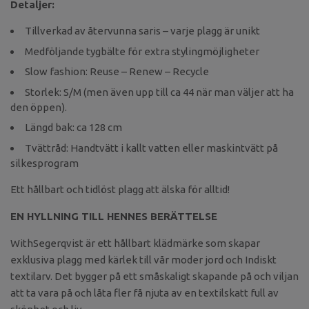
Detaljer:
Tillverkad av återvunna saris – varje plagg är unikt
Medföljande tygbälte för extra stylingmöjligheter
Slow fashion: Reuse – Renew – Recycle
Storlek: S/M (men även upp till ca 44 när man väljer att ha
den öppen).
Längd bak: ca 128 cm
Tvättråd: Handtvätt i kallt vatten eller maskintvätt på
silkesprogram
Ett hållbart och tidlöst plagg att älska för alltid!
EN HYLLNING TILL HENNES BERÄTTELSE
WithSegerqvist är ett hållbart klädmärke som skapar
exklusiva plagg med kärlek till vår moder jord och Indiskt
textilarv. Det bygger på ett småskaligt skapande på och viljan
att ta vara på och låta fler få njuta av en textilskatt full av