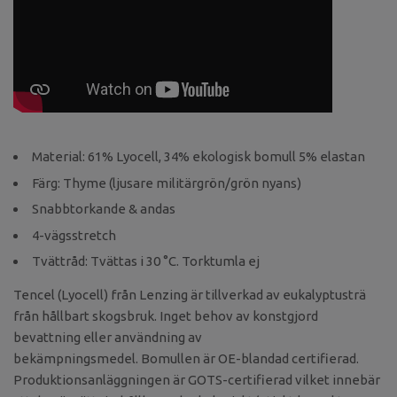
Material: 61% Lyocell, 34% ekologisk bomull 5% elastan
Färg: Thyme (ljusare militärgrön/grön nyans)
Snabbtorkande & andas
4-vägsstretch
Tvättråd: Tvättas i 30 °C. Torktumla ej
Tencel (Lyocell) från Lenzing är tillverkad av eukalyptusträ
från hållbart skogsbruk. Inget behov av konstgjord
bevattning eller användning av
bekämpningsmedel.
Bomullen är OE-blandad certifierad.
Produktionsanläggningen är GOTS-certifierad vilket innebär