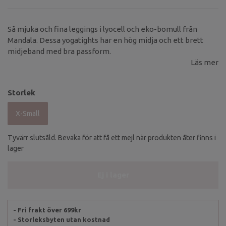
Så mjuka och fina leggings i lyocell och eko-bomull från
Mandala. Dessa yogatights har en hög midja och ett brett
midjeband med bra passform.
Läs mer
Storlek
X-Small
Tyvärr slutsåld. Bevaka för att få ett mejl när produkten åter finns i
lager
Ej i lager
- Fri frakt över 699kr
- Storleksbyten utan kostnad