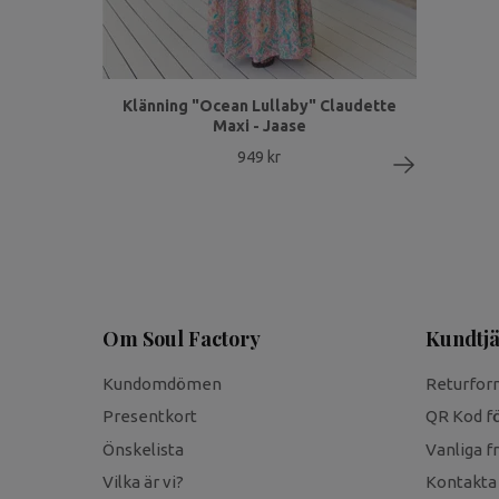
Klänning "Ocean Lullaby" Claudette
Maxi - Jaase
949 kr
Om Soul Factory
Kundtjä
Kundomdömen
Returfor
Presentkort
QR Kod fö
Önskelista
Vanliga f
Vilka är vi?
Kontakta