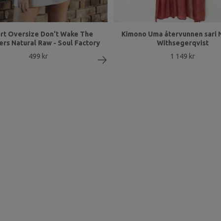
irt Oversize Don't Wake The
Kimono Uma återvunnen sari N
rs Natural Raw - Soul Factory
Withsegerqvist
499 kr
1 149 kr