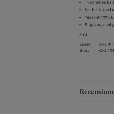
Tvättråd: en
kal
Storlek:
Liten i 
Material: 100% 
Färg: Ivory med 
Mått:
Längd
XS/S: 41 
Bröst
XS/S: 104
Recension