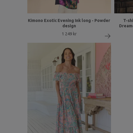
Kimono Exotic Evening Ink long - Powder
T-sh
design
Dreame
1 249 kr