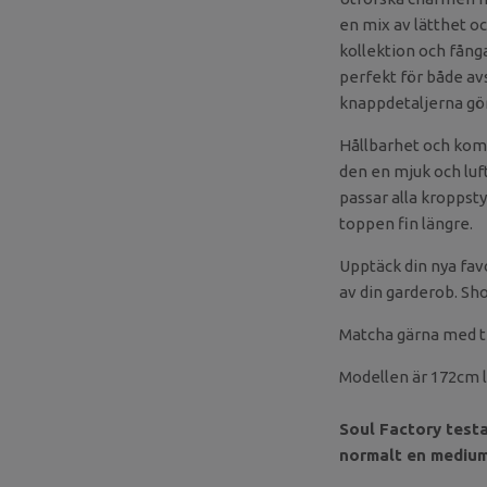
en mix av lätthet och
kollektion och fång
perfekt för både av
knappdetaljerna gör d
Hållbarhet och komf
den en mjuk och lu
passar alla kroppsty
toppen fin längre.
Upptäck din nya favor
av din garderob. Shop
Matcha gärna med t
Modellen är 172cm l
Soul Factory testar
normalt en medium