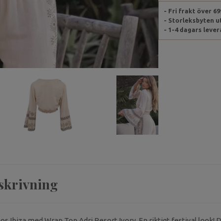
- Fri frakt över 6
- Storleksbyten 
- 1-4 dagars leve
skrivning
s Ibiza med Wrap Top Adri Resort Ivory. En riktigt festival look!