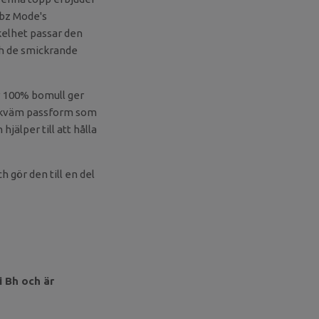
 Ibz Mode's
kelhet passar den
ch de smickrande
v 100% bomull ger
bekväm passform som
jälper till att hålla
h gör den till en del
i Bh och är