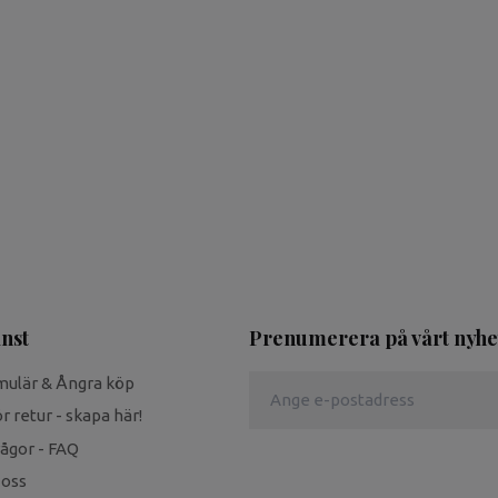
nst
Prenumerera på vårt nyhe
mulär & Ångra köp
r retur - skapa här!
rågor - FAQ
 oss