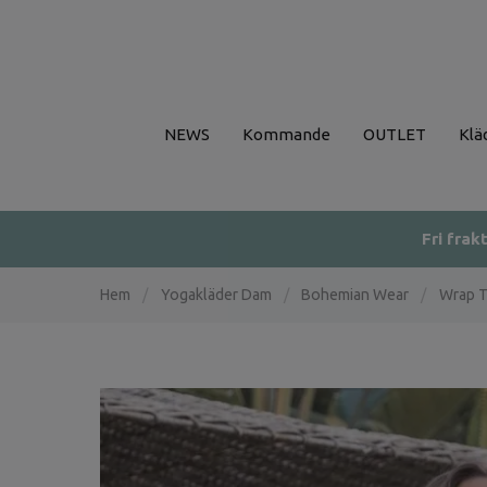
NEWS
Kommande
OUTLET
Klä
Fri frak
Hem
/
Yogakläder Dam
/
Bohemian Wear
/
Wrap T