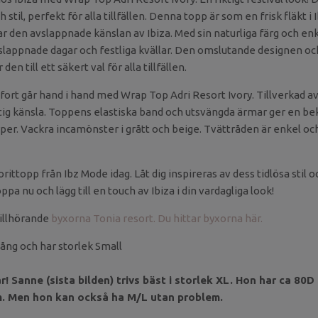
 stil, perfekt för alla tillfällen. Denna topp är som en frisk fläkt i
ar den avslappnade känslan av Ibiza. Med sin naturliga färg och en
slappnade dagar och festliga kvällar. Den omslutande designen o
en till ett säkert val för alla tillfällen.
ort går hand i hand med Wrap Top Adri Resort Ivory. Tillverkad a
ftig känsla. Toppens elastiska band och utsvängda ärmar ger en 
per. Vackra incamönster i grått och beige. Tvättråden är enkel och h
ittopp från Ibz Mode idag. Låt dig inspireras av dess tidlösa stil oc
pa nu och lägg till en touch av Ibiza i din vardagliga look!
illhörande
byxorna Tonia resort. Du hittar byxorna här.
ång och har storlek Small
! Sanne (sista bilden) trivs bäst i storlek XL. Hon har ca 80D 
. Men hon kan också ha M/L utan problem.