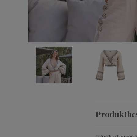
Produktbe
Utforska charmen ho