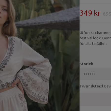
349 kr
699
Utforska charmen h
festival look! Denn
för alla tillfällen.
Storlek
Tyvärr slutsåld. Beva