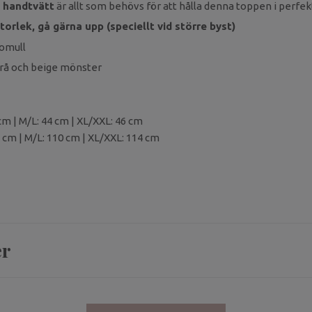
l handtvätt
är allt som behövs för att hålla denna toppen i perfek
storlek, gå gärna upp (speciellt vid större byst)
Bomull
grå och beige mönster
cm | M/L: 44 cm | XL/XXL: 46 cm
 cm | M/L: 110 cm | XL/XXL: 114 cm
er