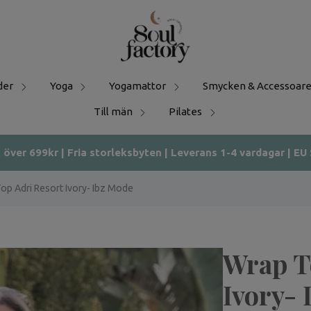
der
Yoga
Yogamattor
Smycken & Accessoare
Till män
Pilates
t över 699kr | Fria storleksbyten | Leverans 1-4 vardagar | EU
op Adri Resort Ivory- Ibz Mode
Wrap T
Ivory-