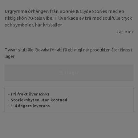
Urgrymma örhängen från Bonnie & Clyde Stories med en
riktig skön 70-tals vibe. Tillverkade av trä med soulfulla tryck
och symboler, här kristaller.
Läs mer
Tyvärr slutsåld. Bevaka för att få ett mejl när produkten åter finns i
lager
Ej i lager
- Fri frakt över 699kr
- Storleksbyten utan kostnad
- 1-4 dagars leverans