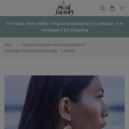
Fri frakt över 699kr | Fria storleksbyten | Leverans 1-4
vardagar | EU Shipping
Hem
/
Yogaaccessoarer och yogasmycken
/
Örhänge Rainbow Rose Large - Lalimalu