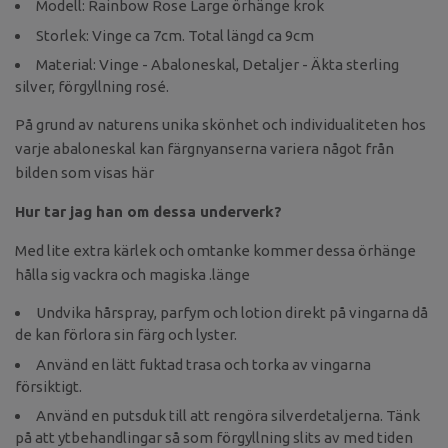
Modell: Rainbow Rose Large örhänge krok
Storlek: Vinge ca 7cm. Total längd ca 9cm
Material: Vinge - Abaloneskal, Detaljer - Äkta sterling
silver, förgyllning rosé.
På grund av naturens unika skönhet och individualiteten hos
varje abaloneskal kan färgnyanserna variera något från
bilden som visas här
Hur tar jag han om dessa underverk?
Med lite extra kärlek och omtanke kommer dessa örhänge
hålla sig vackra och magiska .länge
Undvika hårspray, parfym och lotion direkt på vingarna då
de kan förlora sin färg och lyster.
Använd en lätt fuktad trasa och torka av vingarna
försiktigt.
Använd en putsduk till att rengöra silverdetaljerna. Tänk
på att ytbehandlingar så som förgyllning slits av med tiden