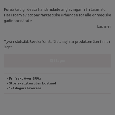
Förälska dig i dessa handsnidade änglavingar från Lalimalu.
Här i form av ett par fantastiska örhängen för alla er magiska
gudinnor därute.
Läs mer
Tyvärr slutsåld. Bevaka för att få ett mejl när produkten åter finns i
lager
Ej i lager
- Fri frakt över 699kr
- Storleksbyten utan kostnad
- 1-4 dagars leverans