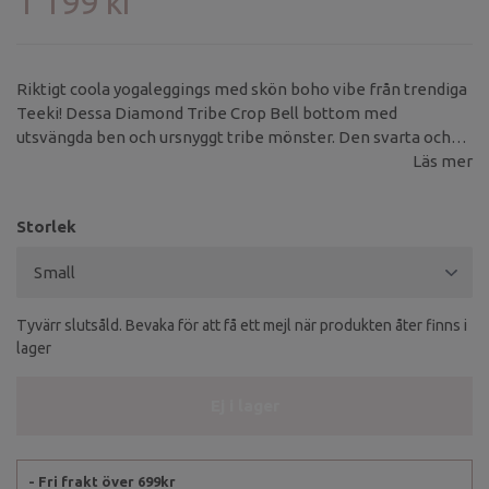
1 199 kr
Riktigt coola yogaleggings med skön boho vibe från trendiga
Teeki! Dessa Diamond Tribe Crop Bell bottom med
utsvängda ben och ursnyggt tribe mönster. Den svarta och
det gråa mönstret gör dessa leggings lite extra coola.
Läs mer
Storlek
Tyvärr slutsåld. Bevaka för att få ett mejl när produkten åter finns i
lager
Ej i lager
- Fri frakt över 699kr