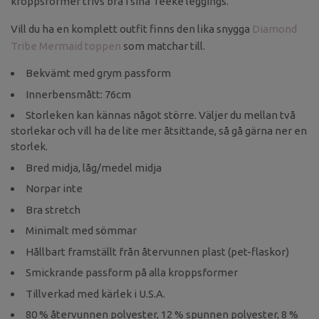
kroppsformer trivs bra i sina Teeke leggings.
Vill du ha en komplett outfit finns den lika snygga
Diamond
Tribe Mermaid toppen
som matchar till.
Bekvämt med grym passform
Innerbensmått: 76cm
Storleken kan kännas något större. Väljer du mellan två
storlekar och vill ha de lite mer åtsittande, så gå gärna ner en
storlek.
Bred midja, låg/medel midja
Norpar inte
Bra stretch
Minimalt med sömmar
Hållbart framställt från återvunnen plast (pet-flaskor)
Smickrande passform på alla kroppsformer
Tillverkad med kärlek i U.S.A.
80 % återvunnen polyester, 12 % spunnen polyester, 8 %