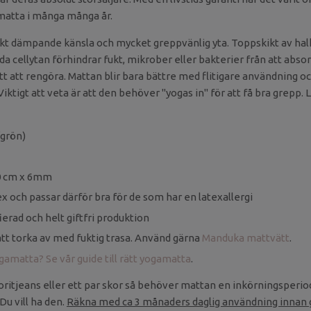
atta i många många år.
t dämpande känsla och mycket greppvänlig yta. Toppskikt av h
a cellytan förhindrar fukt, mikrober eller bakterier från att abso
ätt att rengöra. Mattan blir bara bättre med flitigare användning 
! Viktigt att veta är att den behöver "yogas in" för att få bra grepp
(grön)
80 cm x 6mm
ex och passar därför bra för de som har en latexallergi
erad och helt giftfri produktion
att torka av med fuktig trasa. Använd gärna
Manduka mattvätt
.
ogamatta? Se vår guide till rätt yogamatta
.
ritjeans eller ett par skor så behöver mattan en inkörningsperiod 
Du vill ha den.
Räkna med ca 3 månaders daglig användning innan 