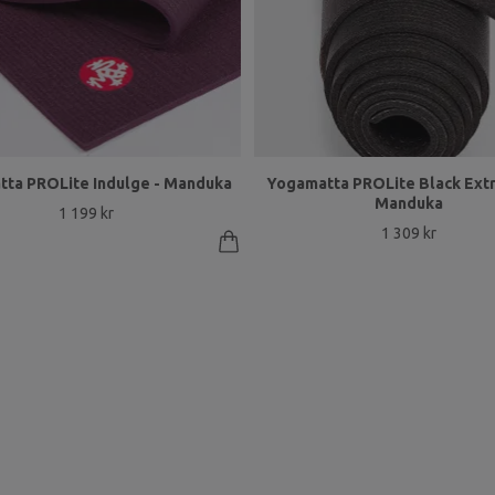
ta PROLite Indulge - Manduka
Yogamatta PROLite Black Extr
Manduka
1 199 kr
1 309 kr