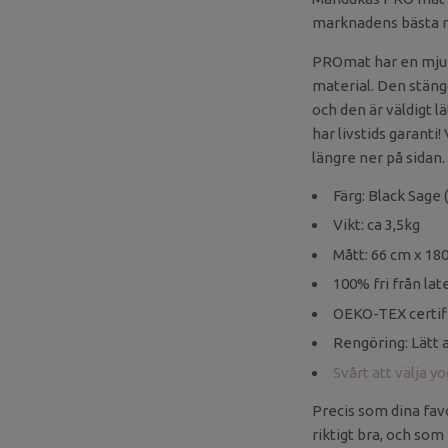
marknadens bästa m
PROmat har en mjuk
material. Den stängd
och den är väldigt l
har livstids garanti
längre ner på sidan.
Färg: Black Sage 
Vikt: ca 3,5kg
Mått: 66 cm x 1
100% fri från lat
OEKO-TEX certifi
Rengöring: Lätt 
Svårt att välja y
Precis som dina favo
riktigt bra, och som 