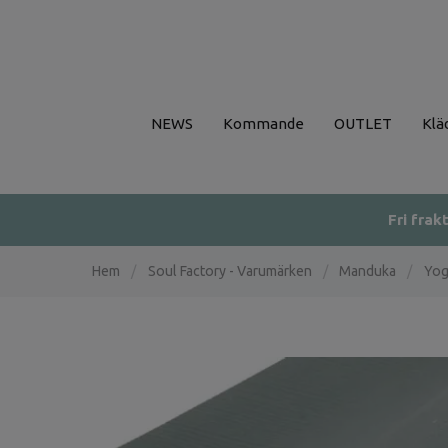
NEWS
Kommande
OUTLET
Klä
Fri frak
Hem
/
Soul Factory - Varumärken
/
Manduka
/
Yog