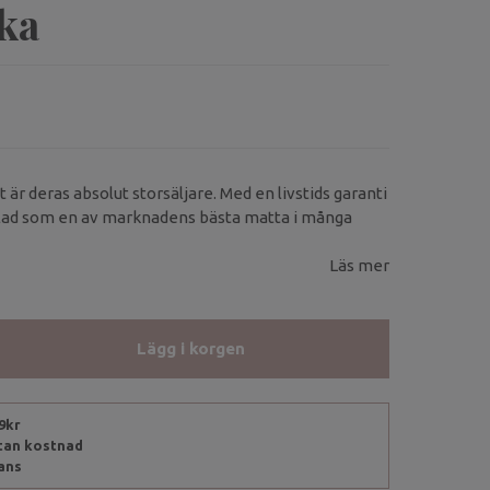
ka
r deras absolut storsäljare. Med en livstids garanti
alad som en av marknadens bästa matta i många
Läs mer
Lägg i korgen
99kr
utan kostnad
rans