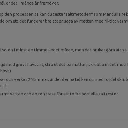
håller det i många år framöver.
upp den processen så kan du testa "saltmetoden" som Manduka r
sade om att det fungerar bra att gnugga av mattan med riktigt varm
i solen i minst en timme (inget måste, men det brukar göra att sa
ngd med grovt havssalt, strö ut det på mattan, skrubba in det med
ehövs)
kvar och verka i 24 timmar, under denna tid kan du med fördel skru
till
rmt vatten och en ren trasa för att torka bort alla saltrester