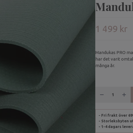
Mandu
1 499 kr
Mandukas PRO mat ä
har det varit omt
många år.
- Fri frakt över 6
- Storleksbyten 
- 1-4 dagars leve