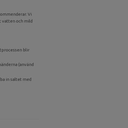
ekommenderar. Vi
t vatten och mild
ltprocessen blir
 händerna (använd
bba in saltet med