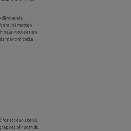
alkdämpande
rbera in i mattan
och hela PRO-serien
. Läs mer om detta
för att den ska bli
greppet blir som du