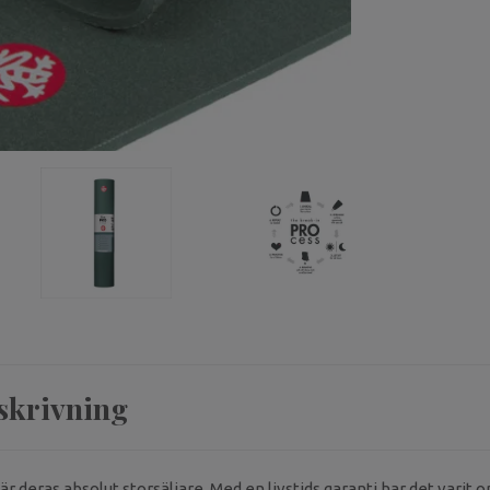
skrivning
 deras absolut storsäljare. Med en livstids garanti har det varit