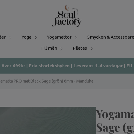
der
Yoga
Yogamattor
Smycken & Accessoare
Till män
Pilates
t över 699kr | Fria storleksbyten | Leverans 1-4 vardagar | EU
amatta PRO mat Black Sage (grön) 6mm - Manduka
Yogama
Sage (