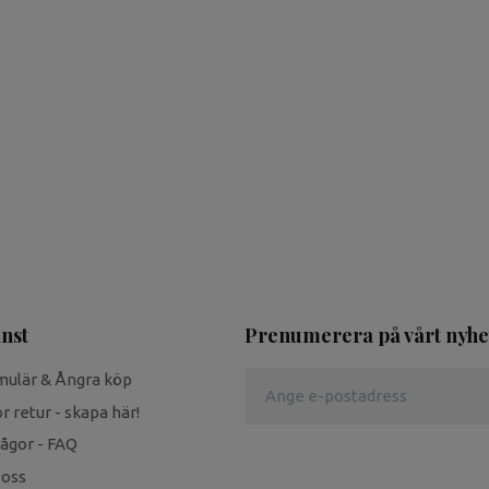
nst
Prenumerera på vårt nyhe
mulär & Ångra köp
r retur - skapa här!
rågor - FAQ
 oss