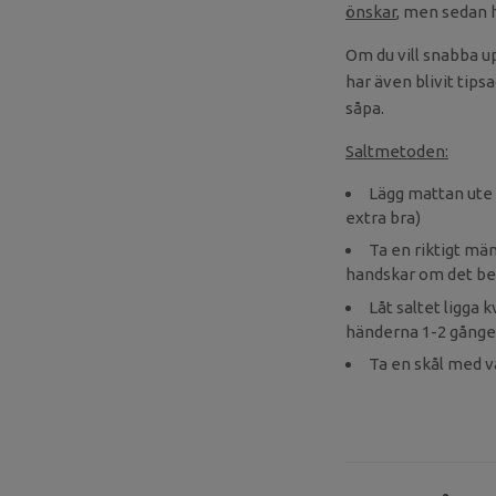
önskar
, men sedan 
Om du vill snabba 
har även blivit tip
såpa.
Saltmetoden:
Lägg mattan ute 
extra bra)
Ta en riktigt mä
handskar om det b
Låt saltet ligga 
händerna 1-2 gånger 
Ta en skål med va