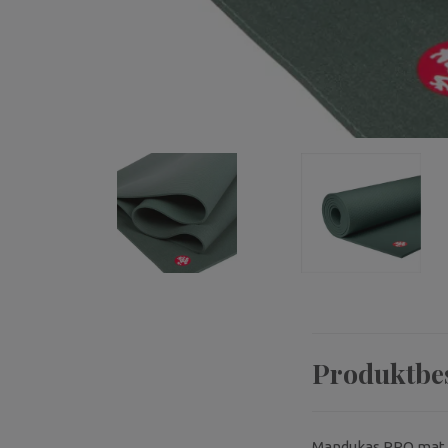
Produktbe
Mandukas PRO mat är