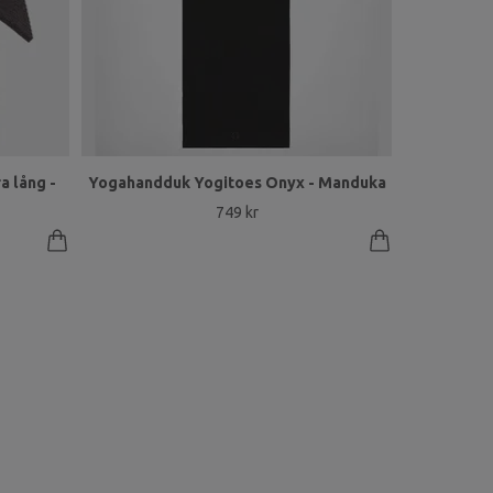
a lång -
Yogahandduk Yogitoes Onyx - Manduka
749 kr