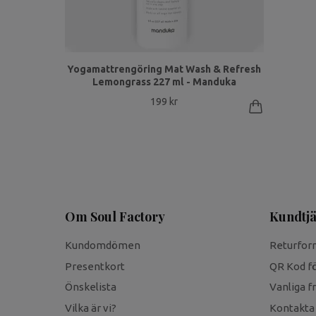
Yogamattrengöring Mat Wash & Refresh
Lemongrass 227 ml - Manduka
199 kr
Om Soul Factory
Kundtjä
Kundomdömen
Returfor
Presentkort
QR Kod fö
Önskelista
Vanliga f
Vilka är vi?
Kontakta