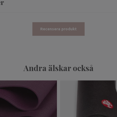
er
Recensera produkt
Andra älskar också