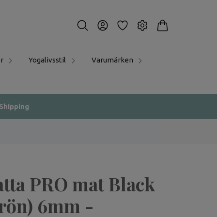
r
Yogalivsstil
Varumärken
 Shipping
tta PRO mat Black
grön) 6mm -