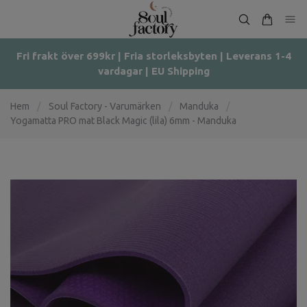
Fri frakt över 699kr | Fria storleksbyten | Leverans 1-4
vardagar | EU Shipping
Hem
/
Soul Factory - Varumärken
/
Manduka
/
Yogamatta PRO mat Black Magic (lila) 6mm - Manduka