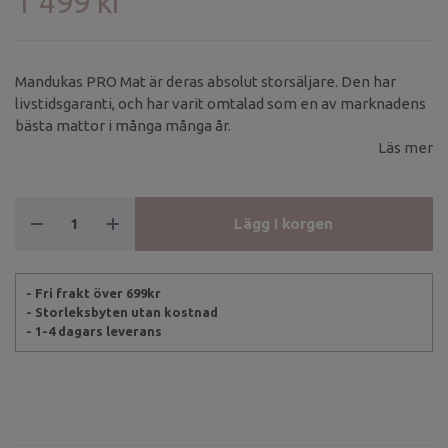
1 499 kr
Mandukas PRO Mat är deras absolut storsäljare. Den har
livstidsgaranti, och har varit omtalad som en av marknadens
bästa mattor i många många år.
Läs mer
Lägg i korgen
- Fri frakt över 699kr
- Storleksbyten utan kostnad
- 1-4 dagars leverans