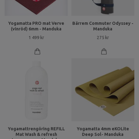
Yogamatta PRO mat Verve
Bärrem Commuter Odyssey -
(vinröd) 6mm - Manduka
Manduka
1 499 kr
275 kr
Yogamattrengöring REFILL
Yogamatta 4mm eKOLite
Mat Wash & refresh
Deep Sol- Manduka