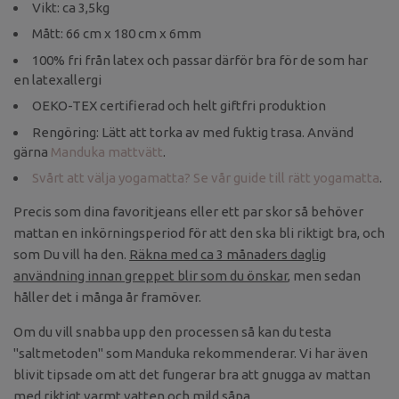
Vikt: ca 3,5kg
Mått: 66 cm x 180 cm x 6mm
100% fri från latex och passar därför bra för de som har
en latexallergi
OEKO-TEX certifierad och helt giftfri produktion
Rengöring: Lätt att torka av med fuktig trasa. Använd
gärna
Manduka mattvätt
.
Svårt att välja yogamatta? Se vår guide till rätt yogamatta
.
Precis som dina favoritjeans eller ett par skor så behöver
mattan en inkörningsperiod för att den ska bli riktigt bra, och
som Du vill ha den.
Räkna med ca 3 månaders daglig
användning innan greppet blir som du önskar
, men sedan
håller det i många år framöver.
Om du vill snabba upp den processen så kan du testa
"saltmetoden" som Manduka rekommenderar. Vi har även
blivit tipsade om att det fungerar bra att gnugga av mattan
med riktigt varmt vatten och mild såpa.