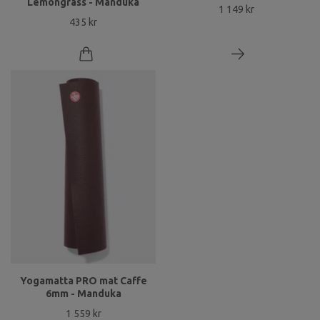
Lemongrass - Manduka
1 149 kr
435 kr
Yogamatta PRO mat Caffe
6mm - Manduka
1 559 kr