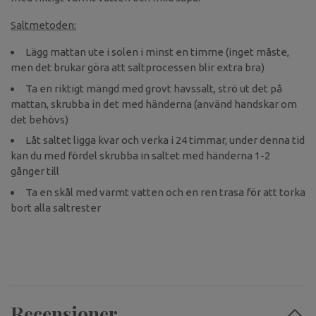
Saltmetoden:
Lägg mattan ute i solen i minst en timme (inget måste,
men det brukar göra att saltprocessen blir extra bra)
Ta en riktigt mängd med grovt havssalt, strö ut det på
mattan, skrubba in det med händerna (använd handskar om
det behövs)
Låt saltet ligga kvar och verka i 24 timmar, under denna tid
kan du med fördel skrubba in saltet med händerna 1-2
gånger till
Ta en skål med varmt vatten och en ren trasa för att torka
bort alla saltrester
Recensioner